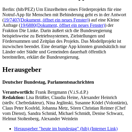
Berlin: (hib/PEZ) Um Einzelheiten eines Förderprojekts für eine
Notruf-App für Menschen mit Behinderung geht es in der Antwort
(
19/7407
(Dokument, öffnet ein neues Fenster)
) auf eine Kleine
Anfrage (
19/6880
(Dokument, öffnet ein neues Fenster)
) der
Fraktion Die Linke. Darin äußert sich die Bundesregierung
beispielsweise zu Betriebssystemen, Zielstellungen und
Fördersummen und Zeitplan des Projekts. Das Modellprojekt ist
inzwischen beendet. Eine derartige App könnten grundsätzlich nur
Länder oder Städte und Gemeinden dauerhaft öffentlich
bereitstellen, erklärt die Bundesregierung.
Herausgeber
Deutscher Bundestag, Parlamentsnachrichten
Verantwortlich:
Frank Bergmann (V.i.S.d.P.)
Redaktion:
Lisa Brüßler, Claudia Heine, Alexander Heinrich
(stellv. Chefredakteur), Nina Jeglinski,
Susanne Ködel (Volontärin),
Claus Peter Kosfeld, Johanna Metz, Sören Christian Reimer (Chef
vom Dienst), Sandra Schmid, Michael Schmidt, Denise Schwarz,
Helmut Stoltenberg, Alexander Weinlein
Herausgeber "heute im bundestag" (hib)
(Interner Link)