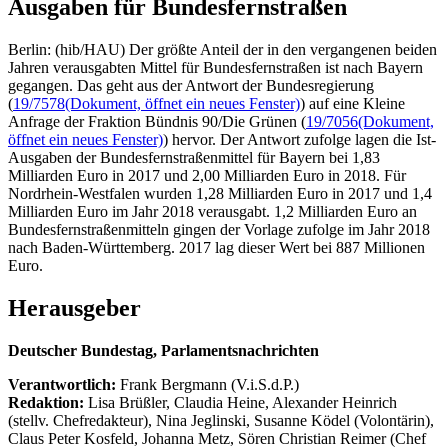
Ausgaben für Bundesfernstraßen
Berlin: (hib/HAU) Der größte Anteil der in den vergangenen beiden
Jahren verausgabten Mittel für Bundesfernstraßen ist nach Bayern
gegangen. Das geht aus der Antwort der Bundesregierung
(
19/7578
(Dokument, öffnet ein neues Fenster)
) auf eine Kleine
Anfrage der Fraktion Bündnis 90/Die Grünen (
19/7056
(Dokument,
öffnet ein neues Fenster)
) hervor. Der Antwort zufolge lagen die Ist-
Ausgaben der Bundesfernstraßenmittel für Bayern bei 1,83
Milliarden Euro in 2017 und 2,00 Milliarden Euro in 2018. Für
Nordrhein-Westfalen wurden 1,28 Milliarden Euro in 2017 und 1,4
Milliarden Euro im Jahr 2018 verausgabt. 1,2 Milliarden Euro an
Bundesfernstraßenmitteln gingen der Vorlage zufolge im Jahr 2018
nach Baden-Württemberg. 2017 lag dieser Wert bei 887 Millionen
Euro.
Herausgeber
Deutscher Bundestag, Parlamentsnachrichten
Verantwortlich:
Frank Bergmann (V.i.S.d.P.)
Redaktion:
Lisa Brüßler, Claudia Heine, Alexander Heinrich
(stellv. Chefredakteur), Nina Jeglinski,
Susanne Ködel (Volontärin),
Claus Peter Kosfeld, Johanna Metz, Sören Christian Reimer (Chef