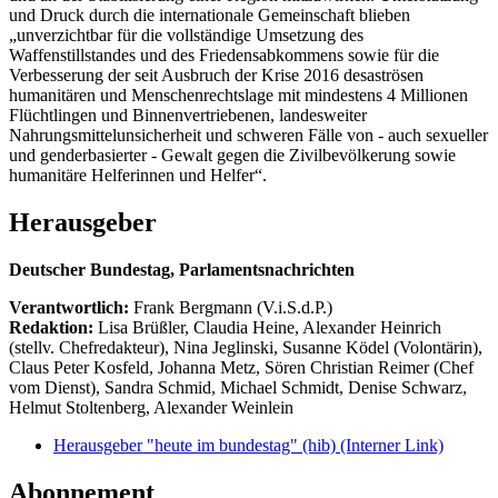
und Druck durch die internationale Gemeinschaft blieben
„unverzichtbar für die vollständige Umsetzung des
Waffenstillstandes und des Friedensabkommens sowie für die
Verbesserung der seit Ausbruch der Krise 2016 desaströsen
humanitären und Menschenrechtslage mit mindestens 4 Millionen
Flüchtlingen und Binnenvertriebenen, landesweiter
Nahrungsmittelunsicherheit und schweren Fälle von - auch sexueller
und genderbasierter - Gewalt gegen die Zivilbevölkerung sowie
humanitäre Helferinnen und Helfer“.
Herausgeber
Deutscher Bundestag, Parlamentsnachrichten
Verantwortlich:
Frank Bergmann (V.i.S.d.P.)
Redaktion:
Lisa Brüßler, Claudia Heine, Alexander Heinrich
(stellv. Chefredakteur), Nina Jeglinski,
Susanne Ködel (Volontärin),
Claus Peter Kosfeld, Johanna Metz, Sören Christian Reimer (Chef
vom Dienst), Sandra Schmid, Michael Schmidt, Denise Schwarz,
Helmut Stoltenberg, Alexander Weinlein
Herausgeber "heute im bundestag" (hib)
(Interner Link)
Abonnement