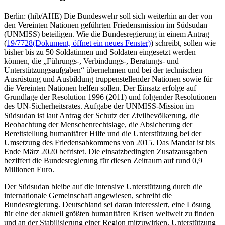
Berlin: (hib/AHE) Die Bundeswehr soll sich weiterhin an der von
den Vereinten Nationen geführten Friedensmission im Südsudan
(UNMISS) beteiligen. Wie die Bundesregierung in einem Antrag
(
19/7728
(Dokument, öffnet ein neues Fenster)
) schreibt, sollen wie
bisher bis zu 50 Soldatinnen und Soldaten eingesetzt werden
können, die „Führungs-, Verbindungs-, Beratungs- und
Unterstützungsaufgaben“ übernehmen und bei der technischen
Ausrüstung und Ausbildung truppenstellender Nationen sowie für
die Vereinten Nationen helfen sollen. Der Einsatz erfolge auf
Grundlage der Resolution 1996 (2011) und folgender Resolutionen
des UN-Sicherheitsrates. Aufgabe der UNMISS-Mission im
Südsudan ist laut Antrag der Schutz der Zivilbevölkerung, die
Beobachtung der Menschenrechtslage, die Absicherung der
Bereitstellung humanitärer Hilfe und die Unterstützung bei der
Umsetzung des Friedensabkommens von 2015. Das Mandat ist bis
Ende März 2020 befristet. Die einsatzbedingten Zusatzausgaben
beziffert die Bundesregierung für diesen Zeitraum auf rund 0,9
Millionen Euro.
Der Südsudan bleibe auf die intensive Unterstützung durch die
internationale Gemeinschaft angewiesen, schreibt die
Bundesregierung. Deutschland sei daran interessiert, eine Lösung
für eine der aktuell größten humanitären Krisen weltweit zu finden
und an der Stabilisierung einer Region mitzuwirken. Unterstützung