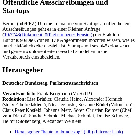
Öffentliche Ausschreibungen und
Startups
Berlin: (hib/PEZ) Um die Teilnahme von Startups an öffentlichen
Ausschreibungen geht es in einer Kleinen Anfrage
(
19/7743
(Dokument, öffnet ein neues Fenster)
) der Fraktion
Bündnis 90/Die Grünen. Die Abgeordneten möchten wissen, wie es
um die Möglichkeiten bestellt ist, Startups mit sozial-ökologischen
und gemeinwohlorientierten Geschäftsmodellen in die
Vergabepraxis einzubeziehen.
Herausgeber
Deutscher Bundestag, Parlamentsnachrichten
Verantwortlich:
Frank Bergmann (V.i.S.d.P.)
Redaktion:
Lisa Brüßler, Claudia Heine, Alexander Heinrich
(stellv. Chefredakteur), Nina Jeglinski,
Susanne Ködel (Volontärin),
Claus Peter Kosfeld, Johanna Metz, Sören Christian Reimer (Chef
vom Dienst), Sandra Schmid, Michael Schmidt, Denise Schwarz,
Helmut Stoltenberg, Alexander Weinlein
Herausgeber "heute im bundestag" (hib)
(Interner Link)