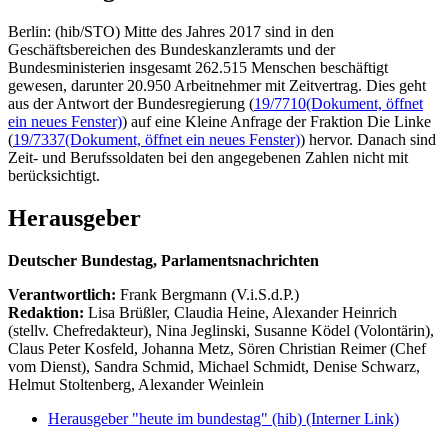
Berlin: (hib/STO) Mitte des Jahres 2017 sind in den
Geschäftsbereichen des Bundeskanzleramts und der
Bundesministerien insgesamt 262.515 Menschen beschäftigt
gewesen, darunter 20.950 Arbeitnehmer mit Zeitvertrag. Dies geht
aus der Antwort der Bundesregierung (
19/7710
(Dokument, öffnet
ein neues Fenster)
) auf eine Kleine Anfrage der Fraktion Die Linke
(
19/7337
(Dokument, öffnet ein neues Fenster)
) hervor. Danach sind
Zeit- und Berufssoldaten bei den angegebenen Zahlen nicht mit
berücksichtigt.
Herausgeber
Deutscher Bundestag, Parlamentsnachrichten
Verantwortlich:
Frank Bergmann (V.i.S.d.P.)
Redaktion:
Lisa Brüßler, Claudia Heine, Alexander Heinrich
(stellv. Chefredakteur), Nina Jeglinski,
Susanne Ködel (Volontärin),
Claus Peter Kosfeld, Johanna Metz, Sören Christian Reimer (Chef
vom Dienst), Sandra Schmid, Michael Schmidt, Denise Schwarz,
Helmut Stoltenberg, Alexander Weinlein
Herausgeber "heute im bundestag" (hib)
(Interner Link)