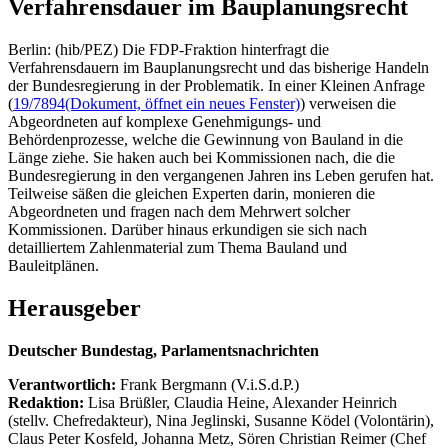
Verfahrensdauer im Bauplanungsrecht
Berlin: (hib/PEZ) Die FDP-Fraktion hinterfragt die
Verfahrensdauern im Bauplanungsrecht und das bisherige Handeln
der Bundesregierung in der Problematik. In einer Kleinen Anfrage
(
19/7894
(Dokument, öffnet ein neues Fenster)
) verweisen die
Abgeordneten auf komplexe Genehmigungs- und
Behördenprozesse, welche die Gewinnung von Bauland in die
Länge ziehe. Sie haken auch bei Kommissionen nach, die die
Bundesregierung in den vergangenen Jahren ins Leben gerufen hat.
Teilweise säßen die gleichen Experten darin, monieren die
Abgeordneten und fragen nach dem Mehrwert solcher
Kommissionen. Darüber hinaus erkundigen sie sich nach
detailliertem Zahlenmaterial zum Thema Bauland und
Bauleitplänen.
Herausgeber
Deutscher Bundestag, Parlamentsnachrichten
Verantwortlich:
Frank Bergmann (V.i.S.d.P.)
Redaktion:
Lisa Brüßler, Claudia Heine, Alexander Heinrich
(stellv. Chefredakteur), Nina Jeglinski,
Susanne Ködel (Volontärin),
Claus Peter Kosfeld, Johanna Metz, Sören Christian Reimer (Chef