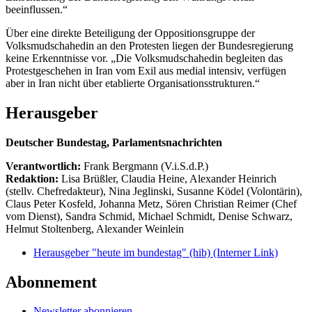
beeinflussen.“
Über eine direkte Beteiligung der Oppositionsgruppe der
Volksmudschahedin an den Protesten liegen der Bundesregierung
keine Erkenntnisse vor. „Die Volksmudschahedin begleiten das
Protestgeschehen in Iran vom Exil aus medial intensiv, verfügen
aber in Iran nicht über etablierte Organisationsstrukturen.“
Herausgeber
Deutscher Bundestag, Parlamentsnachrichten
Verantwortlich:
Frank Bergmann (V.i.S.d.P.)
Redaktion:
Lisa Brüßler, Claudia Heine, Alexander Heinrich
(stellv. Chefredakteur), Nina Jeglinski,
Susanne Ködel (Volontärin),
Claus Peter Kosfeld, Johanna Metz, Sören Christian Reimer (Chef
vom Dienst), Sandra Schmid, Michael Schmidt, Denise Schwarz,
Helmut Stoltenberg, Alexander Weinlein
Herausgeber "heute im bundestag" (hib)
(Interner Link)
Abonnement
Newsletter abonnieren