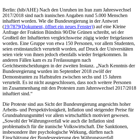
Berlin: (hib/AHE) Nach den Unruhen im Iran zum Jahreswechsel
2017/2018 sind nach iranischen Angaben rund 5.000 Menschen
inhaftiert worden. Wie die Bundesregierung in der Antwort
(
19/7879
(Dokument, öffnet ein neues Fenster)
) auf eine Kleine
Anfrage der Fraktion Bündnis 90/Die Grünen schreibt, sei der
Großteil der Inhaftierten vergleichsweise zügig wieder freigelassen
worden. Eine Gruppe von etwa 150 Personen, vor allem Studenten,
seien erstinstanzlich verurteilt worden, auf Druck der Universitäten
seien viele von ihnen jedoch ebenfalls wieder freigekommen. In
anderen Fällen kam es zu Freilassungen nach
Gerichtsentscheidungen in der zweiten Instanz. „Nach Kenntnis der
Bundesregierung wurden im September 2018 zwölf der
Demonstranten zu Haftstrafen zwischen sechs und 15 Jahren
verurteilt. Es ist nicht ausgeschlossen, dass noch weitere Personen
im Zusammenhang mit den Protesten zum Jahreswechsel 2017/2018
inhaftiert sind.“
Die Proteste sind aus Sicht der Bundesregierung angesichts hoher
Arbeits- und Perspektivlosigkeit, Inflation und steigender Preise für
Grundnahrungsmittel vor allem wirtschaftlich motiviert gewesen.
„Sowohl der Währungsverfall wie auch die Inflation sind
problematisch für die iranische Volkswirtschaft. Die Sanktionen,
insbesondere ihre psychologische Wirkung, dürften nach
Einschätzung der Bundesregierung den Währungsverfall