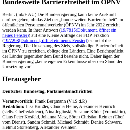
Bundesweite Barrierefreiheit im ÖPNV
Berlin: (hib/HAU) Die Bundesregierung kann keine Auskunft
darüber geben, ob das Ziel der „bundesweiten Barrierefreiheit“ im
öffentlichen Personennahverkehr (ÖPNV) im Jahr 2022 erreicht
werden kann. In ihrer Antwort (
19/7815
(Dokument, öffnet ein
neues Fenster)
) auf eine Kleine Anfrage der FDP-Fraktion
(
19/7298
(Dokument, öffnet ein neues Fenster)
) schreibt die
Regierung: Die Umsetzung des Ziels, vollständige Barrierefreiheit
im ÖPNV zu erreichen, obliege den Ländern. Eine Berichtspflicht
der Länder gegenüber dem Bund bestehe nicht. Daher lägen der
Bundesregierung „keine eigenen Erkenntnisse über den Stand der
Umsetzung vor“.
Herausgeber
Deutscher Bundestag, Parlamentsnachrichten
Verantwortlich:
Frank Bergmann (V.i.S.d.P.)
Redaktion:
Lisa Brüßler, Claudia Heine, Alexander Heinrich
(stellv. Chefredakteur), Nina Jeglinski,
Susanne Ködel (Volontärin),
Claus Peter Kosfeld, Johanna Metz, Sören Christian Reimer (Chef
vom Dienst), Sandra Schmid, Michael Schmidt, Denise Schwarz,
Helmut Stoltenberg, Alexander Weinlein