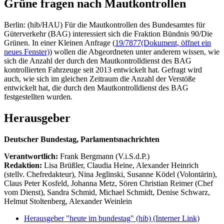
Grüne fragen nach Mautkontrollen
Berlin: (hib/HAU) Für die Mautkontrollen des Bundesamtes für
Güterverkehr (BAG) interessiert sich die Fraktion Bündnis 90/Die
Grünen. In einer Kleinen Anfrage (
19/7877
(Dokument, öffnet ein
neues Fenster)
) wollen die Abgeordneten unter anderem wissen, wie
sich die Anzahl der durch den Mautkontrolldienst des BAG
kontrollierten Fahrzeuge seit 2013 entwickelt hat. Gefragt wird
auch, wie sich im gleichen Zeitraum die Anzahl der Verstöße
entwickelt hat, die durch den Mautkontrolldienst des BAG
festgestellten wurden.
Herausgeber
Deutscher Bundestag, Parlamentsnachrichten
Verantwortlich:
Frank Bergmann (V.i.S.d.P.)
Redaktion:
Lisa Brüßler, Claudia Heine, Alexander Heinrich
(stellv. Chefredakteur), Nina Jeglinski,
Susanne Ködel (Volontärin),
Claus Peter Kosfeld, Johanna Metz, Sören Christian Reimer (Chef
vom Dienst), Sandra Schmid, Michael Schmidt, Denise Schwarz,
Helmut Stoltenberg, Alexander Weinlein
Herausgeber "heute im bundestag" (hib)
(Interner Link)