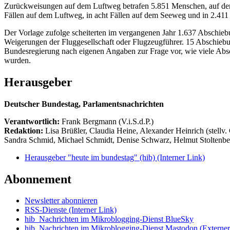
Zurückweisungen auf dem Luftweg betrafen 5.851 Menschen, auf dem
Fällen auf dem Luftweg, in acht Fällen auf dem Seeweg und in 2.41
Der Vorlage zufolge scheiterten im vergangenen Jahr 1.637 Abschi
Weigerungen der Fluggesellschaft oder Flugzeugführer. 15 Abschiebu
Bundesregierung nach eigenen Angaben zur Frage vor, wie viele Absch
wurden.
Herausgeber
Deutscher Bundestag, Parlamentsnachrichten
Verantwortlich:
Frank Bergmann (V.i.S.d.P.)
Redaktion:
Lisa Brüßler, Claudia Heine, Alexander Heinrich (stellv.
Sandra Schmid, Michael Schmidt, Denise Schwarz, Helmut Stoltenbe
Herausgeber "heute im bundestag" (hib)
(Interner Link)
Abonnement
Newsletter abonnieren
RSS-Dienste
(Interner Link)
hib_Nachrichten im Mikroblogging-Dienst BlueSky
hib_Nachrichten im Mikroblogging-Dienst Mastodon
(Externer