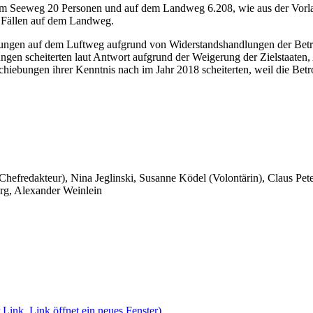
 Seeweg 20 Personen und auf dem Landweg 6.208, wie aus der Vorlag
1 Fällen auf dem Landweg.
ebungen auf dem Luftweg aufgrund von Widerstandshandlungen der Bet
ngen scheiterten laut Antwort aufgrund der Weigerung der Zielstaaten
iebungen ihrer Kenntnis nach im Jahr 2018 scheiterten, weil die Betr
 Chefredakteur), Nina Jeglinski,
Susanne Ködel (Volontärin),
Claus Pet
rg, Alexander Weinlein
 Link, Link öffnet ein neues Fenster)