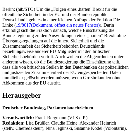
Berlin: (hib/STO) Um die „Folgen eines ,harten' Brexit für die
öffentliche Sicherheit in der EU und der Bundesrepublik
Deutschland“ geht es in einer Kleinen Anfrage der Fraktion Die
Linke (
19/8017
(Dokument, öffnet ein neues Fenster)
). Darin
erkundigt sich die Fraktion danach, welche Einschätzung die
Bundesregierung zu den Auswirkungen eines „harten“ Brexit ohne
Übergangsregelungen auf die innere Sicherheit und die
Zusammenarbeit der Sicherheitsbehörden Deutschlands
beziehungsweise anderer EU-Mitglieder mit den britischen
Sicherheitsbehörden vertritt. Auch wollen die Abgeordneten unter
anderem wissen, ob die Bundesregierung die Einschätzung teilt,
dass alle von britischen Stellen in den Datenbanken der polizeilichen
und justiziellen Zusammenarbeit der EU eingespeicherten Daten
unmittelbar gelöscht werden müssen, wenn Großbritannien ohne
Abkommen aus der EU austritt.
Herausgeber
Deutscher Bundestag, Parlamentsnachrichten
Verantwortlich:
Frank Bergmann (V.i.S.d.P.)
Redaktion:
Lisa Brüßler, Claudia Heine, Alexander Heinrich
(stellv. Chefredakteur), Nina Jeglinski,
Susanne Ködel (Volontärin),