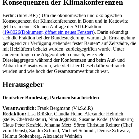
Konsequenzen der Klimakonferenzen
Berlin: (hib/LBR) ) Um die ökonomischen und ökologischen
Konsequenzen der Klimakonferenzen in Bonn und in Kattowitz
geht es in einer Kleinen Anfrage der AfD-Fraktion
(
19/8026
(Dokument, öffnet ein neues Fenster)
). Darin erkundigt
sich die Fraktion bei der Bundesregierung, warum „in Ermangelung
genügend zur Verfügung stehender fester Bauten“ auf Zeltstädte, die
mit Heizlüftern beheizt wurden, zurückgegriffen wurde. Unter
anderem fragen die Abgeordneten danach, wie viele
Dieselaggregate während der Konferenzen und beim Auf- und
Abbau im Einsatz waren, wie viel Liter Diesel dafür verbraucht
wurden und wie hoch der Gesamtstromverbrauch war.
Herausgeber
Deutscher Bundestag, Parlamentsnachrichten
Verantwortlich:
Frank Bergmann (V.i.S.d.P.)
Redaktion:
Lisa Brüßler, Claudia Heine, Alexander Heinrich
(stellv. Chefredakteur), Nina Jeglinski,
Susanne Ködel (Volontärin),
Claus Peter Kosfeld, Johanna Metz, Sören Christian Reimer (Chef
vom Dienst), Sandra Schmid, Michael Schmidt, Denise Schwarz,
Helmut Stoltenberg, Alexander Weinlein