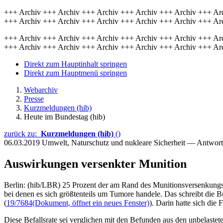
+++ Archiv +++ Archiv +++ Archiv +++ Archiv +++ Archiv +++ Ar
+++ Archiv +++ Archiv +++ Archiv +++ Archiv +++ Archiv +++ Ar
+++ Archiv +++ Archiv +++ Archiv +++ Archiv +++ Archiv +++ Ar
+++ Archiv +++ Archiv +++ Archiv +++ Archiv +++ Archiv +++ Ar
Direkt zum Hauptinhalt springen
Direkt zum Hauptmenü springen
Webarchiv
Presse
Kurzmeldungen (hib)
Heute im Bundestag (hib)
zurück zu:
Kurzmeldungen (hib)
()
06.03.2019
Umwelt, Naturschutz und nukleare Sicherheit — Antwor
Auswirkungen versenkter Munition
Berlin: (hib/LBR) 25 Prozent der am Rand des Munitionsversenkungsg
bei denen es sich größtenteils um Tumore handele. Das schreibt die B
(
19/7684
(Dokument, öffnet ein neues Fenster)
). Darin hatte sich di
Diese Befallsrate sei verglichen mit den Befunden aus den unbelasteten