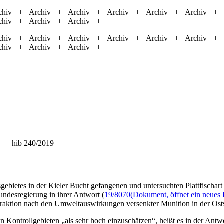
chiv +++ Archiv +++ Archiv +++ Archiv +++ Archiv +++ Archiv +++
chiv +++ Archiv +++ Archiv +++
chiv +++ Archiv +++ Archiv +++ Archiv +++ Archiv +++ Archiv +++
chiv +++ Archiv +++ Archiv +++
t — hib 240/2019
ebietes in der Kieler Bucht gefangenen und untersuchten Plattfischar
undesregierung in ihrer Antwort (
19/8070
(Dokument, öffnet ein neues 
e Fraktion nach den Umweltauswirkungen versenkter Munition in der Ost
 Kontrollgebieten „als sehr hoch einzuschätzen“, heißt es in der Antwor