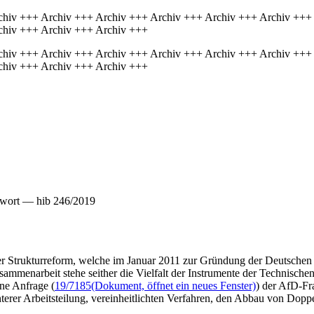
chiv +++ Archiv +++ Archiv +++ Archiv +++ Archiv +++ Archiv +++
chiv +++ Archiv +++ Archiv +++
chiv +++ Archiv +++ Archiv +++ Archiv +++ Archiv +++ Archiv +++
chiv +++ Archiv +++ Archiv +++
twort — hib 246/2019
r Strukturreform, welche im Januar 2011 zur Gründung der Deutschen G
mmenarbeit stehe seither die Vielfalt der Instrumente der Technischen
ine Anfrage (
19/7185
(Dokument, öffnet ein neues Fenster)
) der AfD-Fra
nterer Arbeitsteilung, vereinheitlichten Verfahren, den Abbau von Dop