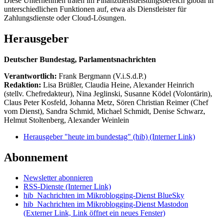
Diese Unternehmen träten im Finanzdienstleistungsbereich global in
unterschiedlichen Funktionen auf, etwa als Dienstleister für
Zahlungsdienste oder Cloud-Lösungen.
Herausgeber
Deutscher Bundestag, Parlamentsnachrichten
Verantwortlich:
Frank Bergmann (V.i.S.d.P.)
Redaktion:
Lisa Brüßler, Claudia Heine, Alexander Heinrich
(stellv. Chefredakteur), Nina Jeglinski,
Susanne Ködel (Volontärin),
Claus Peter Kosfeld, Johanna Metz, Sören Christian Reimer (Chef
vom Dienst), Sandra Schmid, Michael Schmidt, Denise Schwarz,
Helmut Stoltenberg, Alexander Weinlein
Herausgeber "heute im bundestag" (hib)
(Interner Link)
Abonnement
Newsletter abonnieren
RSS-Dienste
(Interner Link)
hib_Nachrichten im Mikroblogging-Dienst BlueSky
hib_Nachrichten im Mikroblogging-Dienst Mastodon
(Externer Link, Link öffnet ein neues Fenster)