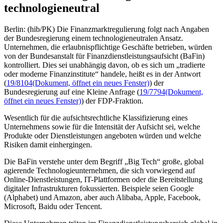
technologieneutral
Berlin: (hib/PK) Die Finanzmarktregulierung folgt nach Angaben
der Bundesregierung einem technologieneutralen Ansatz.
Unternehmen, die erlaubnispflichtige Geschäfte betrieben, würden
von der Bundesanstalt für Finanzdienstleistungsaufsicht (BaFin)
kontrolliert. Dies sei unabhängig davon, ob es sich um „tradierte
oder moderne Finanzinstitute“ handele, heißt es in der Antwort
(
19/8104
(Dokument, öffnet ein neues Fenster)
) der
Bundesregierung auf eine Kleine Anfrage (
19/7794
(Dokument,
öffnet ein neues Fenster)
) der FDP-Fraktion.
Wesentlich für die aufsichtsrechtliche Klassifizierung eines
Unternehmens sowie für die Intensität der Aufsicht sei, welche
Produkte oder Dienstleistungen angeboten würden und welche
Risiken damit einhergingen.
Die BaFin verstehe unter dem Begriff „Big Tech“ große, global
agierende Technologieunternehmen, die sich vorwiegend auf
Online-Dienstleistungen, IT-Plattformen oder die Bereitstellung
digitaler Infrastrukturen fokussierten. Beispiele seien Google
(Alphabet) und Amazon, aber auch Alibaba, Apple, Facebook,
Microsoft, Baidu oder Tencent.