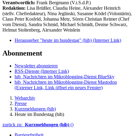
Verantwortlich:
Frank Bergmann (V.i.S.d.P.)
Redaktion:
Lisa Brüßler, Claudia Heine, Alexander Heinrich
(stellv. Chefredakteur), Nina Jeglinski,
Susanne Ködel (Volontärin),
Claus Peter Kosfeld, Johanna Metz, Sören Christian Reimer (Chef
vom Dienst), Sandra Schmid, Michael Schmidt, Denise Schwarz,
Helmut Stoltenberg, Alexander Weinlein
Herausgeber "heute im bundestag" (hib)
(Interner Link)
Abonnement
Newsletter abonnieren
RSS-Dienste
(Interner Link)
hib_Nachrichten im Mikroblogging-Dienst BlueSky
hib_Nachrichten im Mikroblogging-Dienst Mastodon
(Externer Link, Link öffnet ein neues Fenster)
Webarchiv
Presse
Kurzmeldungen (hib)
Heute im Bundestag (hib)
zurück zu:
Kurzmeldungen (hib)
()
Barrierefreiheit