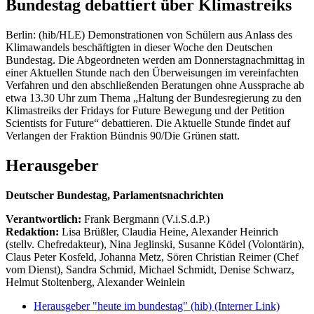
Bundestag debattiert über Klimastreiks
Berlin: (hib/HLE) Demonstrationen von Schülern aus Anlass des
Klimawandels beschäftigten in dieser Woche den Deutschen
Bundestag. Die Abgeordneten werden am Donnerstagnachmittag in
einer Aktuellen Stunde nach den Überweisungen im vereinfachten
Verfahren und den abschließenden Beratungen ohne Aussprache ab
etwa 13.30 Uhr zum Thema „Haltung der Bundesregierung zu den
Klimastreiks der Fridays for Future Bewegung und der Petition
Scientists for Future“ debattieren. Die Aktuelle Stunde findet auf
Verlangen der Fraktion Bündnis 90/Die Grünen statt.
Herausgeber
Deutscher Bundestag, Parlamentsnachrichten
Verantwortlich:
Frank Bergmann (V.i.S.d.P.)
Redaktion:
Lisa Brüßler, Claudia Heine, Alexander Heinrich
(stellv. Chefredakteur), Nina Jeglinski,
Susanne Ködel (Volontärin),
Claus Peter Kosfeld, Johanna Metz, Sören Christian Reimer (Chef
vom Dienst), Sandra Schmid, Michael Schmidt, Denise Schwarz,
Helmut Stoltenberg, Alexander Weinlein
Herausgeber "heute im bundestag" (hib)
(Interner Link)