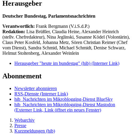
Herausgeber
Deutscher Bundestag, Parlamentsnachrichten
Verantwortlich:
Frank Bergmann (V.i.S.d.P.)
Redaktion:
Lisa Brüßler, Claudia Heine, Alexander Heinrich
(stellv. Chefredakteur), Nina Jeglinski,
Susanne Ködel (Volontärin),
Claus Peter Kosfeld, Johanna Metz, Sören Christian Reimer (Chef
vom Dienst), Sandra Schmid, Michael Schmidt, Denise Schwarz,
Helmut Stoltenberg, Alexander Weinlein
Herausgeber "heute im bundestag" (hib)
(Interner Link)
Abonnement
Newsletter abonnieren
RSS-Dienste
(Interner Link)
hib_Nachrichten im Mikroblogging-Dienst BlueSky
hib_Nachrichten im Mikroblogging-Dienst Mastodon
(Externer Link, Link öffnet ein neues Fenster)
Webarchiv
Presse
Kurzmeldungen (hib)