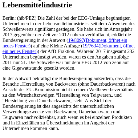
Lebensmittelindustrie
Berlin: (hib/PEZ) Die Zahl der bei der EEG-Umlage begünstigten
Unternehmen in der Lebensmittelindustrie ist seit dem Absenken des
Schwellenwerts signifikant gestiegen. Sie habe sich im Antragsjahr
2017 gegenüber der Zeit vor 2012 nahezu verfünffacht, erklärt die
Bundesregierung in der Antwort (
19/8097
(Dokument, öffnet ein
neues Fenster)
) auf eine Kleine Anfrage (
19/7634
(Dokument, öffnet
ein neues Fenster)
) der AfD-Fraktion. Während 2017 insgesamt 232
Unternehmen begünstigt wurden, waren es den Angaben zufolge
2011 nur 51. Die Schwelle war mit dem EEG 2012 von zehn auf
eine Gigawattstunde gesenkt worden.
In der Antwort bekräftigt die Bundesregierung außerdem, dass die
Branche „Herstellung von Backwaren (ohne Dauerbackwaren) nach
Ansicht der EU-Kommission nicht in einem Wettbewerbsverhältnis
zu den Wirtschaftszweigen “Herstellung von Teigwaren„ und
“Herstellung von Dauerbackwaren„ steht. Aus Sicht der
Bundesregierung ist dies angesichts der unterschiedlichen
Verwendungszwecke von Backwaren, Dauerbackwaren und
Teigwaren nachvollziehbar, auch wenn es bei einzelnen Produkten
und in Einzelfällen zu Überschneidungen im Angebot der
Unternehmen kommen kann.