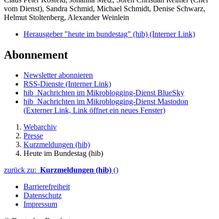
vom Dienst), Sandra Schmid, Michael Schmidt, Denise Schwarz,
Helmut Stoltenberg, Alexander Weinlein
Herausgeber "heute im bundestag" (hib)
(Interner Link)
Abonnement
Newsletter abonnieren
RSS-Dienste
(Interner Link)
hib_Nachrichten im Mikroblogging-Dienst BlueSky
hib_Nachrichten im Mikroblogging-Dienst Mastodon
(Externer Link, Link öffnet ein neues Fenster)
Webarchiv
Presse
Kurzmeldungen (hib)
Heute im Bundestag (hib)
zurück zu:
Kurzmeldungen (hib)
()
Barrierefreiheit
Datenschutz
Impressum