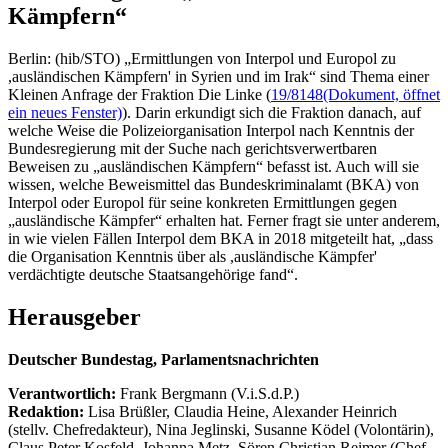
Kämpfern“
Berlin: (hib/STO) „Ermittlungen von Interpol und Europol zu
,ausländischen Kämpfern' in Syrien und im Irak“ sind Thema einer
Kleinen Anfrage der Fraktion Die Linke (
19/8148
(Dokument, öffnet
ein neues Fenster)
). Darin erkundigt sich die Fraktion danach, auf
welche Weise die Polizeiorganisation Interpol nach Kenntnis der
Bundesregierung mit der Suche nach gerichtsverwertbaren
Beweisen zu „ausländischen Kämpfern“ befasst ist. Auch will sie
wissen, welche Beweismittel das Bundeskriminalamt (BKA) von
Interpol oder Europol für seine konkreten Ermittlungen gegen
„ausländische Kämpfer“ erhalten hat. Ferner fragt sie unter anderem,
in wie vielen Fällen Interpol dem BKA in 2018 mitgeteilt hat, „dass
die Organisation Kenntnis über als ,ausländische Kämpfer'
verdächtigte deutsche Staatsangehörige fand“.
Herausgeber
Deutscher Bundestag, Parlamentsnachrichten
Verantwortlich:
Frank Bergmann (V.i.S.d.P.)
Redaktion:
Lisa Brüßler, Claudia Heine, Alexander Heinrich
(stellv. Chefredakteur), Nina Jeglinski,
Susanne Ködel (Volontärin),
Claus Peter Kosfeld, Johanna Metz, Sören Christian Reimer (Chef