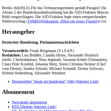
Berlin: (hib/HLE) Für das Vertrauensgremium gemäß Paragraf 10a
Absatz 2 der Bundeshaushaltsordnung hat die AfD-Fraktion Marcus
Bühl vorgeschlagen. Die AfD-Fraktion legte einen entsprechenden
Wahlvorschlag (
19/8465
(Dokument, öffnet ein neues Fenster)
) vor.
Herausgeber
Deutscher Bundestag, Parlamentsnachrichten
Verantwortlich:
Frank Bergmann (V.i.S.d.P.)
Redaktion:
Lisa Brüßler, Claudia Heine, Alexander Heinrich
(stellv. Chefredakteur), Nina Jeglinski,
Susanne Ködel (Volontärin),
Claus Peter Kosfeld, Johanna Metz, Sören Christian Reimer (Chef
vom Dienst), Sandra Schmid, Michael Schmidt, Denise Schwarz,
Helmut Stoltenberg, Alexander Weinlein
Herausgeber "heute im bundestag" (hib)
(Interner Link)
Abonnement
Newsletter abonnieren
RSS-Dienste
(Interner Link)