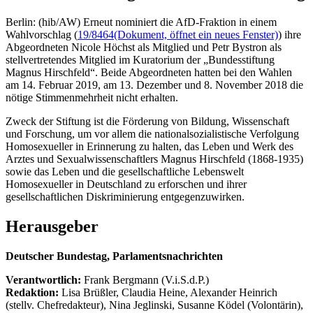
Berlin: (hib/AW) Erneut nominiert die AfD-Fraktion in einem
Wahlvorschlag (
19/8464
(Dokument, öffnet ein neues Fenster)
) ihre
Abgeordneten Nicole Höchst als Mitglied und Petr Bystron als
stellvertretendes Mitglied im Kuratorium der „Bundesstiftung
Magnus Hirschfeld“. Beide Abgeordneten hatten bei den Wahlen
am 14. Februar 2019, am 13. Dezember und 8. November 2018 die
nötige Stimmenmehrheit nicht erhalten.
Zweck der Stiftung ist die Förderung von Bildung, Wissenschaft
und Forschung, um vor allem die nationalsozialistische Verfolgung
Homosexueller in Erinnerung zu halten, das Leben und Werk des
Arztes und Sexualwissenschaftlers Magnus Hirschfeld (1868-1935)
sowie das Leben und die gesellschaftliche Lebenswelt
Homosexueller in Deutschland zu erforschen und ihrer
gesellschaftlichen Diskriminierung entgegenzuwirken.
Herausgeber
Deutscher Bundestag, Parlamentsnachrichten
Verantwortlich:
Frank Bergmann (V.i.S.d.P.)
Redaktion:
Lisa Brüßler, Claudia Heine, Alexander Heinrich
(stellv. Chefredakteur), Nina Jeglinski,
Susanne Ködel (Volontärin),