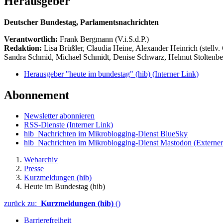
Herausgeber
Deutscher Bundestag, Parlamentsnachrichten
Verantwortlich:
Frank Bergmann (V.i.S.d.P.)
Redaktion:
Lisa Brüßler, Claudia Heine, Alexander Heinrich (stellv.
Sandra Schmid, Michael Schmidt, Denise Schwarz, Helmut Stoltenbe
Herausgeber "heute im bundestag" (hib)
(Interner Link)
Abonnement
Newsletter abonnieren
RSS-Dienste
(Interner Link)
hib_Nachrichten im Mikroblogging-Dienst BlueSky
hib_Nachrichten im Mikroblogging-Dienst Mastodon
(Externer
Webarchiv
Presse
Kurzmeldungen (hib)
Heute im Bundestag (hib)
zurück zu:
Kurzmeldungen (hib)
()
Barrierefreiheit