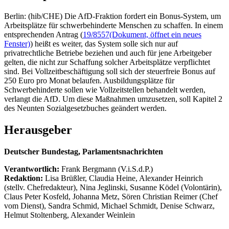
Berlin: (hib/CHE) Die AfD-Fraktion fordert ein Bonus-System, um
Arbeitsplätze für schwerbehinderte Menschen zu schaffen. In einem
entsprechenden Antrag (
19/8557
(Dokument, öffnet ein neues
Fenster)
) heißt es weiter, das System solle sich nur auf
privatrechtliche Betriebe beziehen und auch für jene Arbeitgeber
gelten, die nicht zur Schaffung solcher Arbeitsplätze verpflichtet
sind. Bei Vollzeitbeschäftigung soll sich der steuerfreie Bonus auf
250 Euro pro Monat belaufen. Ausbildungsplätze für
Schwerbehinderte sollen wie Vollzeitstellen behandelt werden,
verlangt die AfD. Um diese Maßnahmen umzusetzen, soll Kapitel 2
des Neunten Sozialgesetzbuches geändert werden.
Herausgeber
Deutscher Bundestag, Parlamentsnachrichten
Verantwortlich:
Frank Bergmann (V.i.S.d.P.)
Redaktion:
Lisa Brüßler, Claudia Heine, Alexander Heinrich
(stellv. Chefredakteur), Nina Jeglinski,
Susanne Ködel (Volontärin),
Claus Peter Kosfeld, Johanna Metz, Sören Christian Reimer (Chef
vom Dienst), Sandra Schmid, Michael Schmidt, Denise Schwarz,
Helmut Stoltenberg, Alexander Weinlein