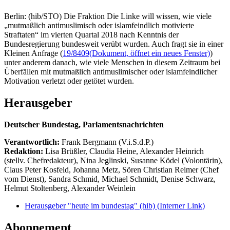
Berlin: (hib/STO) Die Fraktion Die Linke will wissen, wie viele
„mutmaßlich antimuslimisch oder islamfeindlich motivierte
Straftaten“ im vierten Quartal 2018 nach Kenntnis der
Bundesregierung bundesweit verübt wurden. Auch fragt sie in einer
Kleinen Anfrage (
19/8409
(Dokument, öffnet ein neues Fenster)
)
unter anderem danach, wie viele Menschen in diesem Zeitraum bei
Überfällen mit mutmaßlich antimuslimischer oder islamfeindlicher
Motivation verletzt oder getötet wurden.
Herausgeber
Deutscher Bundestag, Parlamentsnachrichten
Verantwortlich:
Frank Bergmann (V.i.S.d.P.)
Redaktion:
Lisa Brüßler, Claudia Heine, Alexander Heinrich
(stellv. Chefredakteur), Nina Jeglinski,
Susanne Ködel (Volontärin),
Claus Peter Kosfeld, Johanna Metz, Sören Christian Reimer (Chef
vom Dienst), Sandra Schmid, Michael Schmidt, Denise Schwarz,
Helmut Stoltenberg, Alexander Weinlein
Herausgeber "heute im bundestag" (hib)
(Interner Link)
Abonnement