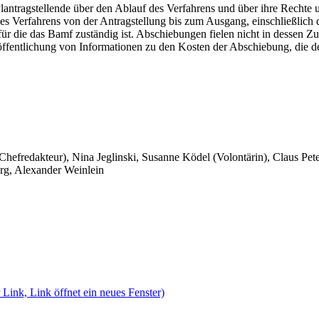
ylantragstellende über den Ablauf des Verfahrens und über ihre Recht
 des Verfahrens von der Antragstellung bis zum Ausgang, einschließlic
 für die das Bamf zuständig ist. Abschiebungen fielen nicht in dessen 
röffentlichung von Informationen zu den Kosten der Abschiebung, die de
 Chefredakteur), Nina Jeglinski,
Susanne Ködel (Volontärin),
Claus Pet
rg, Alexander Weinlein
 Link, Link öffnet ein neues Fenster)