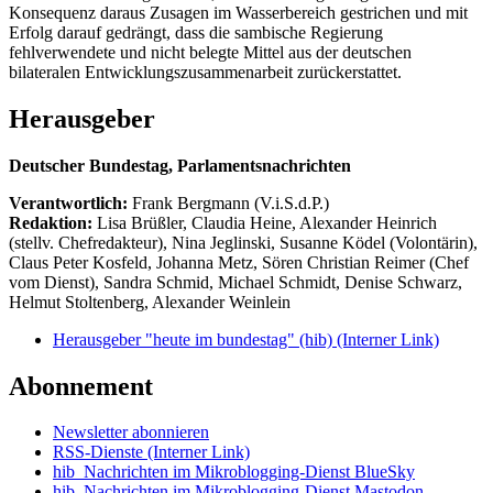
Konsequenz daraus Zusagen im Wasserbereich gestrichen und mit
Erfolg darauf gedrängt, dass die sambische Regierung
fehlverwendete und nicht belegte Mittel aus der deutschen
bilateralen Entwicklungszusammenarbeit zurückerstattet.
Herausgeber
Deutscher Bundestag, Parlamentsnachrichten
Verantwortlich:
Frank Bergmann (V.i.S.d.P.)
Redaktion:
Lisa Brüßler, Claudia Heine, Alexander Heinrich
(stellv. Chefredakteur), Nina Jeglinski,
Susanne Ködel (Volontärin),
Claus Peter Kosfeld, Johanna Metz, Sören Christian Reimer (Chef
vom Dienst), Sandra Schmid, Michael Schmidt, Denise Schwarz,
Helmut Stoltenberg, Alexander Weinlein
Herausgeber "heute im bundestag" (hib)
(Interner Link)
Abonnement
Newsletter abonnieren
RSS-Dienste
(Interner Link)
hib_Nachrichten im Mikroblogging-Dienst BlueSky
hib_Nachrichten im Mikroblogging-Dienst Mastodon