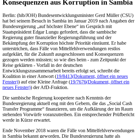
Konsequenzen aus Korruption in Sambia
Berlin: (hib/JOH) Bundesentwicklungsminister Gerd Müller (CSU)
hat bei seinem Besuch in Sambia im Januar 2019 nach Angaben der
Bundesregierung „auf höchster Ebene“ im Gespräch mit
Staatspräsident Edgar Lungu gefordert, dass die sambische
Regierung guter finanzieller Regierungsführung und der
Bekämpfung der Korruption höchste Priorität einräumt. Er habe
unterstrichen, dass Fälle von Mittelfehlverwendungen restlos
aufgeklärt, für die Zukunft ausgeschlossen und Konsequenzen
gezogen werden müssten; so wie dies beim - zum Zeitpunkt der
Reise geklärten - Vorfall in der deutschen
Entwicklungszusammenarbeit bereits erfolgt sei, schreibt die
Koalition in einer Antwort (
19/8413
(Dokument, öffnet ein neues
Fenster)
) auf eine Kleine Anfrage (
19/7676
(Dokument, öffnet ein
neues Fenster)
) der AfD-Fraktion.
Die sambische Regierung kooperiere nach Kenntnis der
Bundesregierung aktuell eng mit den Gebern, die das „Social Cash
Transfer Programme“ finanzieren, um die Aufklärung der im Raum
stehenden Vorwürfe voranzutreiben. Ein entsprechender Prüfbericht
werde in Kürze erwartet.
Ende November 2018 waren die Fälle von Mittelfehlverwendungen
in Sambia bekannt geworden, Die Bundesregierung hatte als