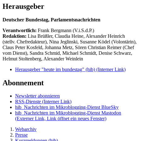
Herausgeber
Deutscher Bundestag, Parlamentsnachrichten
Verantwortlich:
Frank Bergmann (V.i.S.d.P.)
Redaktion:
Lisa Brüßler, Claudia Heine, Alexander Heinrich
(stellv. Chefredakteur), Nina Jeglinski,
Susanne Ködel (Volontärin),
Claus Peter Kosfeld, Johanna Metz, Sören Christian Reimer (Chef
vom Dienst), Sandra Schmid, Michael Schmidt, Denise Schwarz,
Helmut Stoltenberg, Alexander Weinlein
Herausgeber "heute im bundestag" (hib)
(Interner Link)
Abonnement
Newsletter abonnieren
RSS-Dienste
(Interner Link)
hib_Nachrichten im Mikroblogging-Dienst BlueSky
hib_Nachrichten im Mikroblogging-Dienst Mastodon
(Externer Link, Link öffnet ein neues Fenster)
Webarchiv
Presse
Kurzmeldungen (hib)