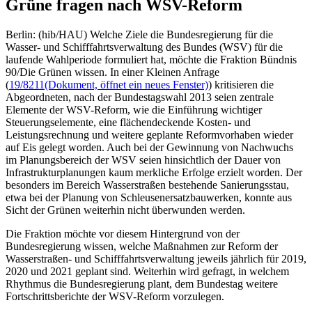
Grüne fragen nach WSV-Reform
Berlin: (hib/HAU) Welche Ziele die Bundesregierung für die
Wasser- und Schifffahrtsverwaltung des Bundes (WSV) für die
laufende Wahlperiode formuliert hat, möchte die Fraktion Bündnis
90/Die Grünen wissen. In einer Kleinen Anfrage
(
19/8211
(Dokument, öffnet ein neues Fenster)
) kritisieren die
Abgeordneten, nach der Bundestagswahl 2013 seien zentrale
Elemente der WSV-Reform, wie die Einführung wichtiger
Steuerungselemente, eine flächendeckende Kosten- und
Leistungsrechnung und weitere geplante Reformvorhaben wieder
auf Eis gelegt worden. Auch bei der Gewinnung von Nachwuchs
im Planungsbereich der WSV seien hinsichtlich der Dauer von
Infrastrukturplanungen kaum merkliche Erfolge erzielt worden. Der
besonders im Bereich Wasserstraßen bestehende Sanierungsstau,
etwa bei der Planung von Schleusenersatzbauwerken, konnte aus
Sicht der Grünen weiterhin nicht überwunden werden.
Die Fraktion möchte vor diesem Hintergrund von der
Bundesregierung wissen, welche Maßnahmen zur Reform der
Wasserstraßen- und Schifffahrtsverwaltung jeweils jährlich für 2019,
2020 und 2021 geplant sind. Weiterhin wird gefragt, in welchem
Rhythmus die Bundesregierung plant, dem Bundestag weitere
Fortschrittsberichte der WSV-Reform vorzulegen.