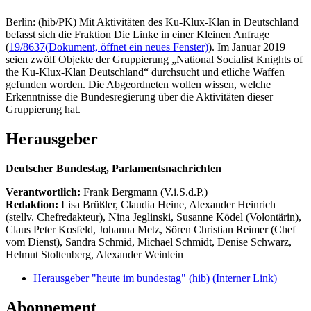
Berlin: (hib/PK) Mit Aktivitäten des Ku-Klux-Klan in Deutschland
befasst sich die Fraktion Die Linke in einer Kleinen Anfrage
(
19/8637
(Dokument, öffnet ein neues Fenster)
). Im Januar 2019
seien zwölf Objekte der Gruppierung „National Socialist Knights of
the Ku-Klux-Klan Deutschland“ durchsucht und etliche Waffen
gefunden worden. Die Abgeordneten wollen wissen, welche
Erkenntnisse die Bundesregierung über die Aktivitäten dieser
Gruppierung hat.
Herausgeber
Deutscher Bundestag, Parlamentsnachrichten
Verantwortlich:
Frank Bergmann (V.i.S.d.P.)
Redaktion:
Lisa Brüßler, Claudia Heine, Alexander Heinrich
(stellv. Chefredakteur), Nina Jeglinski,
Susanne Ködel (Volontärin),
Claus Peter Kosfeld, Johanna Metz, Sören Christian Reimer (Chef
vom Dienst), Sandra Schmid, Michael Schmidt, Denise Schwarz,
Helmut Stoltenberg, Alexander Weinlein
Herausgeber "heute im bundestag" (hib)
(Interner Link)
Abonnement