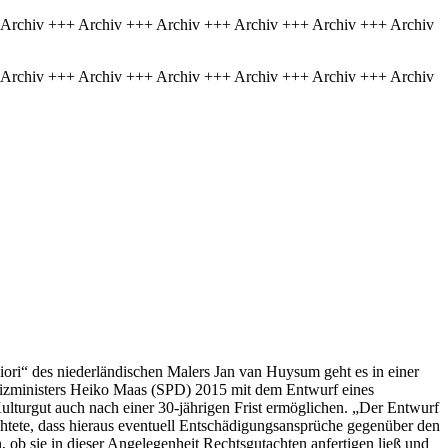
 Archiv +++ Archiv +++ Archiv +++ Archiv +++ Archiv +++ Archiv
 Archiv +++ Archiv +++ Archiv +++ Archiv +++ Archiv +++ Archiv
ri“ des niederländischen Malers Jan van Huysum geht es in einer
stizministers Heiko Maas (SPD) 2015 mit dem Entwurf eines
urgut auch nach einer 30-jährigen Frist ermöglichen. „Der Entwurf
tete, dass hieraus eventuell Entschädigungsansprüche gegenüber den
ob sie in dieser Angelegenheit Rechtsgutachten anfertigen ließ und