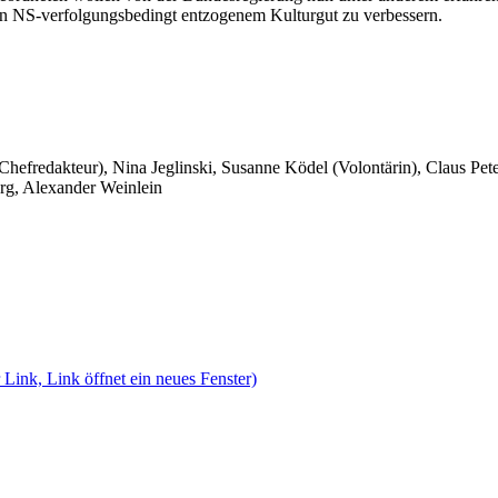
 von NS-verfolgungsbedingt entzogenem Kulturgut zu verbessern.
 Chefredakteur), Nina Jeglinski,
Susanne Ködel (Volontärin),
Claus Pet
rg, Alexander Weinlein
 Link, Link öffnet ein neues Fenster)