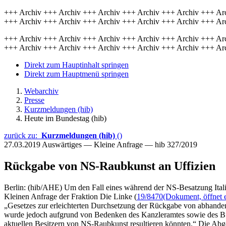
+++ Archiv +++ Archiv +++ Archiv +++ Archiv +++ Archiv +++ Ar
+++ Archiv +++ Archiv +++ Archiv +++ Archiv +++ Archiv +++ Ar
+++ Archiv +++ Archiv +++ Archiv +++ Archiv +++ Archiv +++ Ar
+++ Archiv +++ Archiv +++ Archiv +++ Archiv +++ Archiv +++ Ar
Direkt zum Hauptinhalt springen
Direkt zum Hauptmenü springen
Webarchiv
Presse
Kurzmeldungen (hib)
Heute im Bundestag (hib)
zurück zu:
Kurzmeldungen (hib)
()
27.03.2019
Auswärtiges — Kleine Anfrage — hib 327/2019
Rückgabe von NS-Raubkunst an Uffizien
Berlin: (hib/AHE) Um den Fall eines während der NS-Besatzung Ital
Kleinen Anfrage der Fraktion Die Linke (
19/8470
(Dokument, öffnet e
„Gesetzes zur erleichterten Durchsetzung der Rückgabe von abhand
wurde jedoch aufgrund von Bedenken des Kanzleramtes sowie des Bun
aktuellen Besitzern von NS-Raubkunst resultieren könnten.“ Die Abge