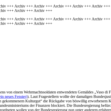
chiv +++ Archiv +++ Archiv +++ Archiv +++ Archiv +++ Archiv +++
chiv +++ Archiv +++ Archiv +++
chiv +++ Archiv +++ Archiv +++ Archiv +++ Archiv +++ Archiv +++
chiv +++ Archiv +++ Archiv +++
iens von einem Wehrmachtssoldaten entwendeten Gemäldes „Vaso di Fio
in neues Fenster)
). Laut Fragestellern wollte der damaligen Bundesju
en gekommenem Kulturgut“ die Rückgabe von böswillig erworbenem Kult
desministeriums der Finanzen blockiert. Die Bundesregierung befürch
ordneten wollen von der Bundesregierung nun unter anderem erfahren, 