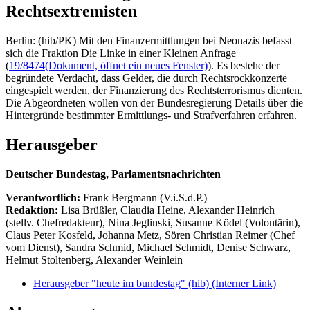
Rechtsextremisten
Berlin: (hib/PK) Mit den Finanzermittlungen bei Neonazis befasst
sich die Fraktion Die Linke in einer Kleinen Anfrage
(
19/8474
(Dokument, öffnet ein neues Fenster)
). Es bestehe der
begründete Verdacht, dass Gelder, die durch Rechtsrockkonzerte
eingespielt werden, der Finanzierung des Rechtsterrorismus dienten.
Die Abgeordneten wollen von der Bundesregierung Details über die
Hintergründe bestimmter Ermittlungs- und Strafverfahren erfahren.
Herausgeber
Deutscher Bundestag, Parlamentsnachrichten
Verantwortlich:
Frank Bergmann (V.i.S.d.P.)
Redaktion:
Lisa Brüßler, Claudia Heine, Alexander Heinrich
(stellv. Chefredakteur), Nina Jeglinski,
Susanne Ködel (Volontärin),
Claus Peter Kosfeld, Johanna Metz, Sören Christian Reimer (Chef
vom Dienst), Sandra Schmid, Michael Schmidt, Denise Schwarz,
Helmut Stoltenberg, Alexander Weinlein
Herausgeber "heute im bundestag" (hib)
(Interner Link)