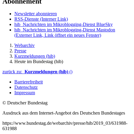
Abonnement
Newsletter abonnieren
RSS-Dienste
(Interner Link)
hib_Nachrichten im Mikroblogging-Dienst BlueSky
hib_Nachrichten im Mikroblogging-Dienst Mastodon
(Externer Link, Link öffnet ein neues Fenster)
Webarchiv
Presse
Kurzmeldungen (hib)
Heute im Bundestag (hib)
zurück zu:
Kurzmeldungen (hib)
()
Barrierefreiheit
Datenschutz
Impressum
© Deutscher Bundestag
Ausdruck aus dem Internet-Angebot des Deutschen Bundestages
https://www.bundestag.de/webarchiv/presse/hib/2019_03/631988-
631988