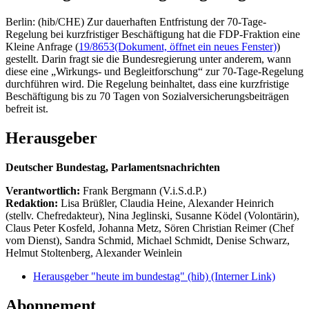
Berlin: (hib/CHE) Zur dauerhaften Entfristung der 70-Tage-
Regelung bei kurzfristiger Beschäftigung hat die FDP-Fraktion eine
Kleine Anfrage (
19/8653
(Dokument, öffnet ein neues Fenster)
)
gestellt. Darin fragt sie die Bundesregierung unter anderem, wann
diese eine „Wirkungs- und Begleitforschung“ zur 70-Tage-Regelung
durchführen wird. Die Regelung beinhaltet, dass eine kurzfristige
Beschäftigung bis zu 70 Tagen von Sozialversicherungsbeiträgen
befreit ist.
Herausgeber
Deutscher Bundestag, Parlamentsnachrichten
Verantwortlich:
Frank Bergmann (V.i.S.d.P.)
Redaktion:
Lisa Brüßler, Claudia Heine, Alexander Heinrich
(stellv. Chefredakteur), Nina Jeglinski,
Susanne Ködel (Volontärin),
Claus Peter Kosfeld, Johanna Metz, Sören Christian Reimer (Chef
vom Dienst), Sandra Schmid, Michael Schmidt, Denise Schwarz,
Helmut Stoltenberg, Alexander Weinlein
Herausgeber "heute im bundestag" (hib)
(Interner Link)
Abonnement