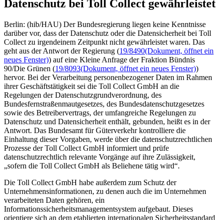
Datenschutz bei Toll Collect gewährleistet
Berlin: (hib/HAU) Der Bundesregierung liegen keine Kenntnisse
darüber vor, dass der Datenschutz oder die Datensicherheit bei Toll
Collect zu irgendeinem Zeitpunkt nicht gewährleistet waren. Das
geht aus der Antwort der Regierung (
19/8490
(Dokument, öffnet ein
neues Fenster)
) auf eine Kleine Anfrage der Fraktion Bündnis
90/Die Grünen (
19/8093
(Dokument, öffnet ein neues Fenster)
)
hervor. Bei der Verarbeitung personenbezogener Daten im Rahmen
ihrer Geschäftstätigkeit sei die Toll Collect GmbH an die
Regelungen der Datenschutzgrundverordnung, des
Bundesfernstraßenmautgesetzes, des Bundesdatenschutzgesetzes
sowie des Betreibervertrags, der umfangreiche Regelungen zu
Datenschutz und Datensicherheit enthält, gebunden, heißt es in der
Antwort. Das Bundesamt für Güterverkehr kontrolliere die
Einhaltung dieser Vorgaben, werde über die datenschutzrechtlichen
Prozesse der Toll Collect GmbH informiert und prüfe
datenschutzrechtlich relevante Vorgänge auf ihre Zulässigkeit,
„sofern die Toll Collect GmbH als Beliehene tätig wird“.
Die Toll Collect GmbH habe außerdem zum Schutz der
Unternehmensinformationen, zu denen auch die im Unternehmen
verarbeiteten Daten gehören, ein
Informationssicherheitsmanagementsystem aufgebaut. Dieses
orientiere sich an dem etablierten internationalen Sicherheitsstandard