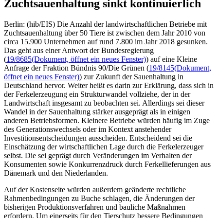
Zuchtsauenhaltung sinkt kontinuierlich
Berlin: (hib/EIS) Die Anzahl der landwirtschaftlichen Betriebe mit
Zuchtsauenhaltung über 50 Tiere ist zwischen dem Jahr 2010 von
circa 15.900 Unternehmen auf rund 7.800 im Jahr 2018 gesunken.
Das geht aus einer Antwort der Bundesregierung
(
19/8685
(Dokument, öffnet ein neues Fenster)
) auf eine Kleine
Anfrage der Fraktion Bündnis 90/Die Grünen (
19/8145
(Dokument,
öffnet ein neues Fenster)
) zur Zukunft der Sauenhaltung in
Deutschland hervor. Weiter heißt es darin zur Erklärung, dass sich in
der Ferkelerzeugung ein Strukturwandel vollziehe, der in der
Landwirtschaft insgesamt zu beobachten sei. Allerdings sei dieser
Wandel in der Sauenhaltung stärker ausgeprägt als in einigen
anderen Betriebsformen. Kleinere Betriebe würden häufig im Zuge
des Generationswechsels oder im Kontext anstehender
Investitionsentscheidungen ausscheiden. Entscheidend sei die
Einschätzung der wirtschaftlichen Lage durch die Ferkelerzeuger
selbst. Die sei geprägt durch Veränderungen im Verhalten der
Konsumenten sowie Konkurrenzdruck durch Ferkellieferungen aus
Dänemark und den Niederlanden.
Auf der Kostenseite würden außerdem geänderte rechtliche
Rahmenbedingungen zu Buche schlagen, die Änderungen der
bisherigen Produktionsverfahren und bauliche Maßnahmen
erfordern. Um einerseits für den Tierschutz bessere Bedingungen