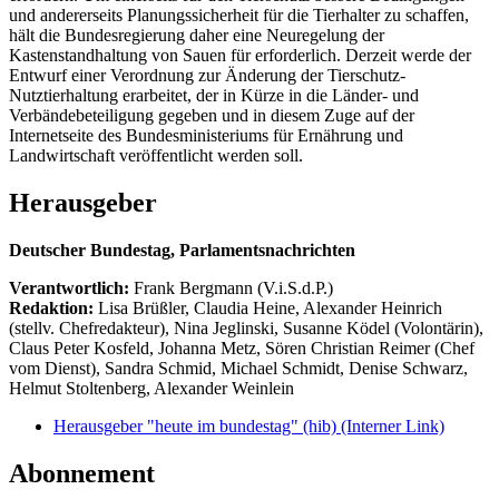
und andererseits Planungssicherheit für die Tierhalter zu schaffen,
hält die Bundesregierung daher eine Neuregelung der
Kastenstandhaltung von Sauen für erforderlich. Derzeit werde der
Entwurf einer Verordnung zur Änderung der Tierschutz-
Nutztierhaltung erarbeitet, der in Kürze in die Länder- und
Verbändebeteiligung gegeben und in diesem Zuge auf der
Internetseite des Bundesministeriums für Ernährung und
Landwirtschaft veröffentlicht werden soll.
Herausgeber
Deutscher Bundestag, Parlamentsnachrichten
Verantwortlich:
Frank Bergmann (V.i.S.d.P.)
Redaktion:
Lisa Brüßler, Claudia Heine, Alexander Heinrich
(stellv. Chefredakteur), Nina Jeglinski,
Susanne Ködel (Volontärin),
Claus Peter Kosfeld, Johanna Metz, Sören Christian Reimer (Chef
vom Dienst), Sandra Schmid, Michael Schmidt, Denise Schwarz,
Helmut Stoltenberg, Alexander Weinlein
Herausgeber "heute im bundestag" (hib)
(Interner Link)
Abonnement