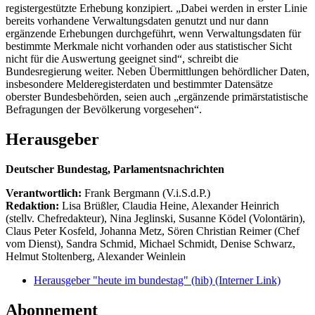
registergestützte Erhebung konzipiert. „Dabei werden in erster Linie
bereits vorhandene Verwaltungsdaten genutzt und nur dann
ergänzende Erhebungen durchgeführt, wenn Verwaltungsdaten für
bestimmte Merkmale nicht vorhanden oder aus statistischer Sicht
nicht für die Auswertung geeignet sind“, schreibt die
Bundesregierung weiter. Neben Übermittlungen behördlicher Daten,
insbesondere Melderegisterdaten und bestimmter Datensätze
oberster Bundesbehörden, seien auch „ergänzende primärstatistische
Befragungen der Bevölkerung vorgesehen“.
Herausgeber
Deutscher Bundestag, Parlamentsnachrichten
Verantwortlich:
Frank Bergmann (V.i.S.d.P.)
Redaktion:
Lisa Brüßler, Claudia Heine, Alexander Heinrich
(stellv. Chefredakteur), Nina Jeglinski,
Susanne Ködel (Volontärin),
Claus Peter Kosfeld, Johanna Metz, Sören Christian Reimer (Chef
vom Dienst), Sandra Schmid, Michael Schmidt, Denise Schwarz,
Helmut Stoltenberg, Alexander Weinlein
Herausgeber "heute im bundestag" (hib)
(Interner Link)
Abonnement