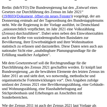
Berlin: (hib/STO) Die Bundesregierung hat den „Entwurf eines
Gesetzes zur Durchführung des Zensus im Jahr 2021“
(
19/8693
(Dokument, öffnet ein neues Fenster)
) vorgelegt, der am
Donnerstag erstmals auf der Tagesordnung des Bundestagsplenums
steht. Wie die Regierung in der Vorlage ausführt, ist Deutschland
„unionsrechtlich verpflichtet, im Jahr 2021 eine Volkszählung
(Zensus) durchzuführen“. Dabei seien neben den Einwohnerzahlen
auch eine Reihe von soziodemografischen Basisdaten zur
Bevölkerung, ihrer Erwerbstätigkeit und ihrer Wohnsituation
statistisch zu erfassen und darzustellen. Diese Daten seien auch aus
nationaler Sicht eine „unabdingbare Planungsgrundlage für die
Erfüllung staatlicher Aufgaben“.
Mit dem Gesetzentwurf soll die Rechtsgrundlage für die
Durchführung des Zensus 2021 geschaffen werden. Er knüpft laut
Bundesregierung „an die bewährten Elemente des letzten Zensus im
Jahre 2011 an und sieht dort, wo notwendig, methodische und
organisatorische Fortentwicklungen vor“. Den Angaben zufolge
umfasst der Zensus 2021 eine Bevölkerungszählung, eine Gebäude-
und Wohnungszählung, eine Haushaltebefragung auf
Stichprobenbasis und Erhebungen an Anschriften mit
Sonderbereichen.
Wie der Zensus 2011 ist auch der Zensus 2021 laut Vorlage als