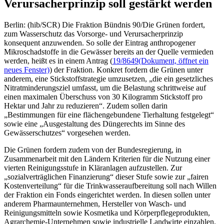
Verursacherprinzip soll gestärkt werden
Berlin: (hib/SCR) Die Fraktion Bündnis 90/Die Grünen fordert,
zum Wasserschutz das Vorsorge- und Verursacherprinzip
konsequent anzuwenden. So solle der Eintrag anthropogener
Mikroschadstoffe in die Gewässer bereits an der Quelle vermieden
werden, heißt es in einem Antrag (
19/8649
(Dokument, öffnet ein
neues Fenster)
) der Fraktion. Konkret fordern die Grünen unter
anderem, eine Stickstoffstrategie umzusetzen, „die ein gesetzliches
Nitratminderungsziel umfasst, um die Belastung schrittweise auf
einen maximalen Überschuss von 30 Kilogramm Stickstoff pro
Hektar und Jahr zu reduzieren“. Zudem sollen darin
„Bestimmungen für eine flächengebundene Tierhaltung festgelegt“
sowie eine „Ausgestaltung des Düngerechts im Sinne des
Gewässerschutzes“ vorgesehen werden.
Die Grünen fordern zudem von der Bundesregierung, in
Zusammenarbeit mit den Ländern Kriterien für die Nutzung einer
vierten Reinigungsstufe in Kläranlagen aufzustellen. Zur
„sozialverträglichen Finanzierung“ dieser Stufe sowie zur „fairen
Kostenverteilung“ für die Trinkwasseraufbereitung soll nach Willen
der Fraktion ein Fonds eingerichtet werden. In diesen sollen unter
anderem Pharmaunternehmen, Hersteller von Wasch- und
Reinigungsmitteln sowie Kosmetika und Körperpflegeprodukten,
Agrarchemie-Unternehmen sowie industrielle Landwirte einzahlen.