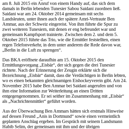
am 8. Juli 2015 ein Anruf von einem Handy auf, das sich dem
damals in Berlin lebenden Tunesier Sabou Saidani zuordnen ließ.
Saidani war am 24. Oktober 2014 gemeinsam mit sechs
Landsleuten, unter ihnen auch der spätere Amri-Vertraute Ben
Ammar, aus der Schweiz eingereist. Von ihm führte die Spur zu
zwei weiteren Tunesiern, mit denen er eng befreundet war und
gemeinsam Kampfsport trainierte. Zwischen dem 2. und dem 5.
Oktober 2015 führte das Trio, wie die Ermittler feststellten, einen
regen Telefonverkehr, in dem unter anderem die Rede davon war,
„Berlin in die Luft zu sprengen“.
Das BKA eröffnete daraufhin am 15. Oktober 2015 den
Ermittlungsvorgang „Eisbär“, der sich gegen die drei Tunesier
richtete. Nach der Erinnerung der Zeugin erklärte sich die
Bezeichnung „Eisbär“ damit, dass die Verdächtigen in Berlin lebten,
wo es einen bekannten gleichnamigen Eishockeyverein gibt. Am 24.
November 2015 habe Ben Ammar bei Saidani angerufen und von
ihm eine Information zur Weiterleitung an einen Dritten
entgegengenommen. Er sei seither im Zusammenhang mit „Eisbär“
als „Nachrichtenmittler“ geführt worden.
Aus der Überwachung Ben Ammars hätten sich erstmals Hinweise
auf dessen Freund „Anis in Dortmund“ sowie einen vermeintlich
geplanten Anschlag ergeben. Im Gespräch mit seinem Landsmann
Habib Selim, der gemeinsam mit ihm und der übrigen