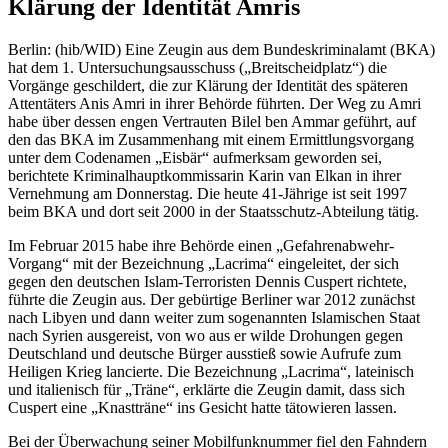
Klärung der Identität Amris
Berlin: (hib/WID) Eine Zeugin aus dem Bundeskriminalamt (BKA)
hat dem 1. Untersuchungsausschuss („Breitscheidplatz“) die
Vorgänge geschildert, die zur Klärung der Identität des späteren
Attentäters Anis Amri in ihrer Behörde führten. Der Weg zu Amri
habe über dessen engen Vertrauten Bilel ben Ammar geführt, auf
den das BKA im Zusammenhang mit einem Ermittlungsvorgang
unter dem Codenamen „Eisbär“ aufmerksam geworden sei,
berichtete Kriminalhauptkommissarin Karin van Elkan in ihrer
Vernehmung am Donnerstag. Die heute 41-Jährige ist seit 1997
beim BKA und dort seit 2000 in der Staatsschutz-Abteilung tätig.
Im Februar 2015 habe ihre Behörde einen „Gefahrenabwehr-
Vorgang“ mit der Bezeichnung „Lacrima“ eingeleitet, der sich
gegen den deutschen Islam-Terroristen Dennis Cuspert richtete,
führte die Zeugin aus. Der gebürtige Berliner war 2012 zunächst
nach Libyen und dann weiter zum sogenannten Islamischen Staat
nach Syrien ausgereist, von wo aus er wilde Drohungen gegen
Deutschland und deutsche Bürger ausstieß sowie Aufrufe zum
Heiligen Krieg lancierte. Die Bezeichnung „Lacrima“, lateinisch
und italienisch für „Träne“, erklärte die Zeugin damit, dass sich
Cuspert eine „Knastträne“ ins Gesicht hatte tätowieren lassen.
Bei der Überwachung seiner Mobilfunknummer fiel den Fahndern