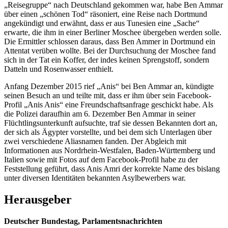
„Reisegruppe“ nach Deutschland gekommen war, habe Ben Ammar
über einen „schönen Tod“ räsoniert, eine Reise nach Dortmund
angekündigt und erwähnt, dass er aus Tunesien eine „Sache“
erwarte, die ihm in einer Berliner Moschee übergeben werden solle.
Die Ermittler schlossen daraus, dass Ben Ammer in Dortmund ein
Attentat verüben wollte. Bei der Durchsuchung der Moschee fand
sich in der Tat ein Koffer, der indes keinen Sprengstoff, sondern
Datteln und Rosenwasser enthielt.
Anfang Dezember 2015 rief „Anis“ bei Ben Ammar an, kündigte
seinen Besuch an und teilte mit, dass er ihm über sein Facebook-
Profil „Anis Anis“ eine Freundschaftsanfrage geschickt habe. Als
die Polizei daraufhin am 6. Dezember Ben Ammar in seiner
Flüchtlingsunterkunft aufsuchte, traf sie dessen Bekannten dort an,
der sich als Ägypter vorstellte, und bei dem sich Unterlagen über
zwei verschiedene Aliasnamen fanden. Der Abgleich mit
Informationen aus Nordrhein-Westfalen, Baden-Württemberg und
Italien sowie mit Fotos auf dem Facebook-Profil habe zu der
Feststellung geführt, dass Anis Amri der korrekte Name des bislang
unter diversen Identitäten bekannten Asylbewerbers war.
Herausgeber
Deutscher Bundestag, Parlamentsnachrichten