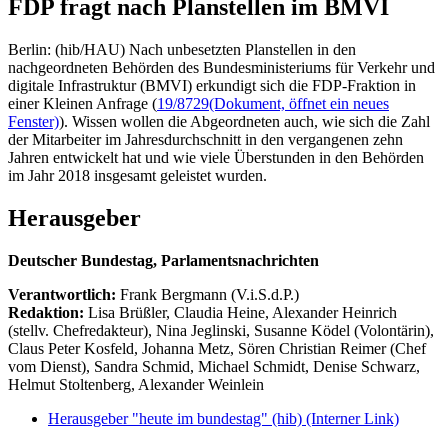
FDP fragt nach Planstellen im BMVI
Berlin: (hib/HAU) Nach unbesetzten Planstellen in den
nachgeordneten Behörden des Bundesministeriums für Verkehr und
digitale Infrastruktur (BMVI) erkundigt sich die FDP-Fraktion in
einer Kleinen Anfrage (
19/8729
(Dokument, öffnet ein neues
Fenster)
). Wissen wollen die Abgeordneten auch, wie sich die Zahl
der Mitarbeiter im Jahresdurchschnitt in den vergangenen zehn
Jahren entwickelt hat und wie viele Überstunden in den Behörden
im Jahr 2018 insgesamt geleistet wurden.
Herausgeber
Deutscher Bundestag, Parlamentsnachrichten
Verantwortlich:
Frank Bergmann (V.i.S.d.P.)
Redaktion:
Lisa Brüßler, Claudia Heine, Alexander Heinrich
(stellv. Chefredakteur), Nina Jeglinski,
Susanne Ködel (Volontärin),
Claus Peter Kosfeld, Johanna Metz, Sören Christian Reimer (Chef
vom Dienst), Sandra Schmid, Michael Schmidt, Denise Schwarz,
Helmut Stoltenberg, Alexander Weinlein
Herausgeber "heute im bundestag" (hib)
(Interner Link)