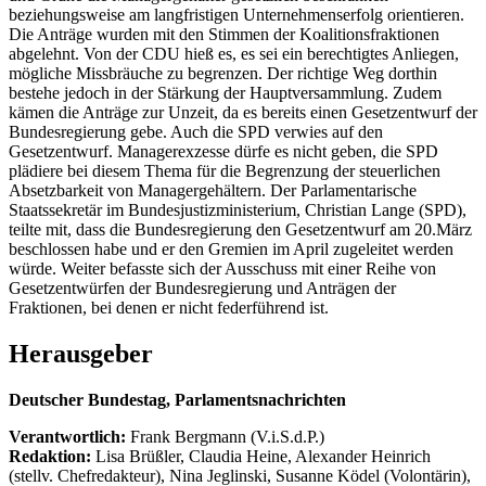
beziehungsweise am langfristigen Unternehmenserfolg orientieren.
Die Anträge wurden mit den Stimmen der Koalitionsfraktionen
abgelehnt. Von der CDU hieß es, es sei ein berechtigtes Anliegen,
mögliche Missbräuche zu begrenzen. Der richtige Weg dorthin
bestehe jedoch in der Stärkung der Hauptversammlung. Zudem
kämen die Anträge zur Unzeit, da es bereits einen Gesetzentwurf der
Bundesregierung gebe. Auch die SPD verwies auf den
Gesetzentwurf. Managerexzesse dürfe es nicht geben, die SPD
plädiere bei diesem Thema für die Begrenzung der steuerlichen
Absetzbarkeit von Managergehältern. Der Parlamentarische
Staatssekretär im Bundesjustizministerium, Christian Lange (SPD),
teilte mit, dass die Bundesregierung den Gesetzentwurf am 20.März
beschlossen habe und er den Gremien im April zugeleitet werden
würde. Weiter befasste sich der Ausschuss mit einer Reihe von
Gesetzentwürfen der Bundesregierung und Anträgen der
Fraktionen, bei denen er nicht federführend ist.
Herausgeber
Deutscher Bundestag, Parlamentsnachrichten
Verantwortlich:
Frank Bergmann (V.i.S.d.P.)
Redaktion:
Lisa Brüßler, Claudia Heine, Alexander Heinrich
(stellv. Chefredakteur), Nina Jeglinski,
Susanne Ködel (Volontärin),