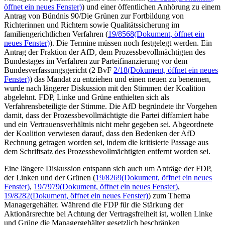
öffnet ein neues Fenster)
) und einer öffentlichen Anhörung zu einem
Antrag von Bündnis 90/Die Grünen zur Fortbildung von
Richterinnen und Richtern sowie Qualitätssicherung im
familiengerichtlichen Verfahren (
19/8568
(Dokument, öffnet ein
neues Fenster)
). Die Termine müssen noch festgelegt werden. Ein
Antrag der Fraktion der AfD, dem Prozessbevollmächtigten des
Bundestages im Verfahren zur Parteifinanzierung vor dem
Bundesverfassungsgericht (2 BvF
2/18
(Dokument, öffnet ein neues
Fenster)
) das Mandat zu entziehen und einen neuen zu benennen,
wurde nach längerer Diskussion mit den Stimmen der Koalition
abgelehnt. FDP, Linke und Grüne enthielten sich als
Verfahrensbeteiligte der Stimme. Die AfD begründete ihr Vorgehen
damit, dass der Prozessbevollmächtigte die Partei diffamiert habe
und ein Vertrauensverhältnis nicht mehr gegeben sei. Abgeordnete
der Koalition verwiesen darauf, dass den Bedenken der AfD
Rechnung getragen worden sei, indem die kritisierte Passage aus
dem Schriftsatz des Prozessbevollmächtigten entfernt worden sei.
Eine längere Diskussion entspann sich auch um Anträge der FDP,
der Linken und der Grünen (
19/8269
(Dokument, öffnet ein neues
Fenster)
,
19/7979
(Dokument, öffnet ein neues Fenster)
,
19/8282
(Dokument, öffnet ein neues Fenster)
) zum Thema
Managergehälter. Während die FDP für die Stärkung der
Aktionärsrechte bei Achtung der Vertragsfreiheit ist, wollen Linke
und Grüne die Managergehälter gesetzlich beschränken