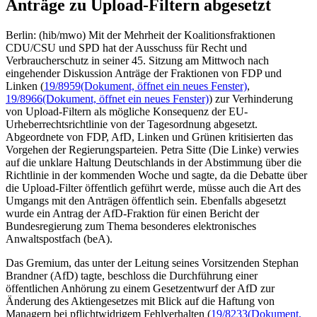
Anträge zu Upload-Filtern abgesetzt
Berlin: (hib/mwo) Mit der Mehrheit der Koalitionsfraktionen
CDU/CSU und SPD hat der Ausschuss für Recht und
Verbraucherschutz in seiner 45. Sitzung am Mittwoch nach
eingehender Diskussion Anträge der Fraktionen von FDP und
Linken (
19/8959
(Dokument, öffnet ein neues Fenster)
,
19/8966
(Dokument, öffnet ein neues Fenster)
) zur Verhinderung
von Upload-Filtern als mögliche Konsequenz der EU-
Urheberrechtsrichtlinie von der Tagesordnung abgesetzt.
Abgeordnete von FDP, AfD, Linken und Grünen kritisierten das
Vorgehen der Regierungsparteien. Petra Sitte (Die Linke) verwies
auf die unklare Haltung Deutschlands in der Abstimmung über die
Richtlinie in der kommenden Woche und sagte, da die Debatte über
die Upload-Filter öffentlich geführt werde, müsse auch die Art des
Umgangs mit den Anträgen öffentlich sein. Ebenfalls abgesetzt
wurde ein Antrag der AfD-Fraktion für einen Bericht der
Bundesregierung zum Thema besonderes elektronisches
Anwaltspostfach (beA).
Das Gremium, das unter der Leitung seines Vorsitzenden Stephan
Brandner (AfD) tagte, beschloss die Durchführung einer
öffentlichen Anhörung zu einem Gesetzentwurf der AfD zur
Änderung des Aktiengesetzes mit Blick auf die Haftung von
Managern bei pflichtwidrigem Fehlverhalten (
19/8233
(Dokument,