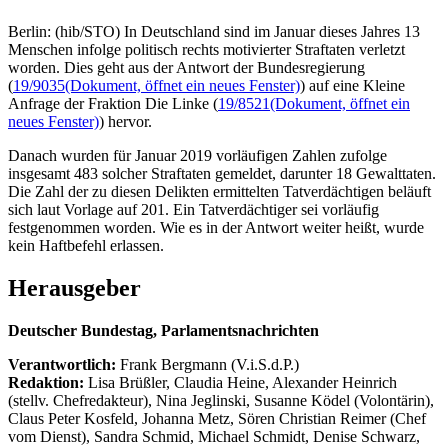
Berlin: (hib/STO) In Deutschland sind im Januar dieses Jahres 13
Menschen infolge politisch rechts motivierter Straftaten verletzt
worden. Dies geht aus der Antwort der Bundesregierung
(
19/9035
(Dokument, öffnet ein neues Fenster)
) auf eine Kleine
Anfrage der Fraktion Die Linke (
19/8521
(Dokument, öffnet ein
neues Fenster)
) hervor.
Danach wurden für Januar 2019 vorläufigen Zahlen zufolge
insgesamt 483 solcher Straftaten gemeldet, darunter 18 Gewalttaten.
Die Zahl der zu diesen Delikten ermittelten Tatverdächtigen beläuft
sich laut Vorlage auf 201. Ein Tatverdächtiger sei vorläufig
festgenommen worden. Wie es in der Antwort weiter heißt, wurde
kein Haftbefehl erlassen.
Herausgeber
Deutscher Bundestag, Parlamentsnachrichten
Verantwortlich:
Frank Bergmann (V.i.S.d.P.)
Redaktion:
Lisa Brüßler, Claudia Heine, Alexander Heinrich
(stellv. Chefredakteur), Nina Jeglinski,
Susanne Ködel (Volontärin),
Claus Peter Kosfeld, Johanna Metz, Sören Christian Reimer (Chef
vom Dienst), Sandra Schmid, Michael Schmidt, Denise Schwarz,