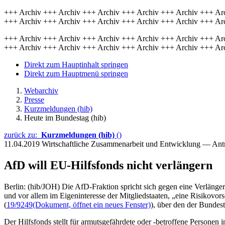
+++ Archiv +++ Archiv +++ Archiv +++ Archiv +++ Archiv +++ Ar
+++ Archiv +++ Archiv +++ Archiv +++ Archiv +++ Archiv +++ Ar
+++ Archiv +++ Archiv +++ Archiv +++ Archiv +++ Archiv +++ Ar
+++ Archiv +++ Archiv +++ Archiv +++ Archiv +++ Archiv +++ Ar
Direkt zum Hauptinhalt springen
Direkt zum Hauptmenü springen
Webarchiv
Presse
Kurzmeldungen (hib)
Heute im Bundestag (hib)
zurück zu:
Kurzmeldungen (hib)
()
11.04.2019
Wirtschaftliche Zusammenarbeit und Entwicklung — Ant
AfD will EU-Hilfsfonds nicht verlängern
Berlin: (hib/JOH) Die AfD-Fraktion spricht sich gegen eine Verlänge
und vor allem im Eigeninteresse der Mitgliedstaaten, „eine Risikovor
(
19/9249
(Dokument, öffnet ein neues Fenster)
), über den der Bundest
Der Hilfsfonds stellt für armutsgefährdete oder -betroffene Personen