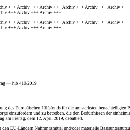
chiv +++ Archiv +++ Archiv +++ Archiv +++ Archiv +++ Archiv +++
chiv +++ Archiv +++ Archiv +++
chiv +++ Archiv +++ Archiv +++ Archiv +++ Archiv +++ Archiv +++
chiv +++ Archiv +++ Archiv +++
rag — hib 410/2019
rung des Europäischen Hilfsfonds für die am stärksten benachteiligten
sorge einzufordern und zu betreiben, die den Bedürfnissen der einheim
ag am Freitag, dem 12. April 2019, debattiert.
 in den EU-Ländern Nahrungsmittel und/oder materielle Basisunterstütz