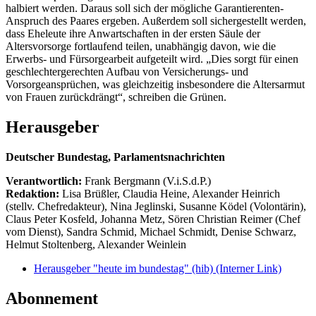
halbiert werden. Daraus soll sich der mögliche Garantierenten-
Anspruch des Paares ergeben. Außerdem soll sichergestellt werden,
dass Eheleute ihre Anwartschaften in der ersten Säule der
Altersvorsorge fortlaufend teilen, unabhängig davon, wie die
Erwerbs- und Fürsorgearbeit aufgeteilt wird. „Dies sorgt für einen
geschlechtergerechten Aufbau von Versicherungs- und
Vorsorgeansprüchen, was gleichzeitig insbesondere die Altersarmut
von Frauen zurückdrängt“, schreiben die Grünen.
Herausgeber
Deutscher Bundestag, Parlamentsnachrichten
Verantwortlich:
Frank Bergmann (V.i.S.d.P.)
Redaktion:
Lisa Brüßler, Claudia Heine, Alexander Heinrich
(stellv. Chefredakteur), Nina Jeglinski,
Susanne Ködel (Volontärin),
Claus Peter Kosfeld, Johanna Metz, Sören Christian Reimer (Chef
vom Dienst), Sandra Schmid, Michael Schmidt, Denise Schwarz,
Helmut Stoltenberg, Alexander Weinlein
Herausgeber "heute im bundestag" (hib)
(Interner Link)
Abonnement