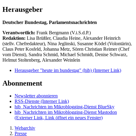
Herausgeber
Deutscher Bundestag, Parlamentsnachrichten
Verantwortlich:
Frank Bergmann (V.i.S.d.P.)
Redaktion:
Lisa Brüßler, Claudia Heine, Alexander Heinrich
(stellv. Chefredakteur), Nina Jeglinski,
Susanne Ködel (Volontärin),
Claus Peter Kosfeld, Johanna Metz, Sören Christian Reimer (Chef
vom Dienst), Sandra Schmid, Michael Schmidt, Denise Schwarz,
Helmut Stoltenberg, Alexander Weinlein
Herausgeber "heute im bundestag" (hib)
(Interner Link)
Abonnement
Newsletter abonnieren
RSS-Dienste
(Interner Link)
hib_Nachrichten im Mikroblogging-Dienst BlueSky
hib_Nachrichten im Mikroblogging-Dienst Mastodon
(Externer Link, Link öffnet ein neues Fenster)
Webarchiv
Presse