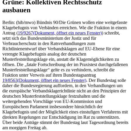
Grüne: Kollektiven Rechtsschutz
ausbauen
Berlin: (hib/mwo) Bündnis 90/Die Grünen wollen eine weitgefasste
Klagebefugnis von Verbänden erreichen. Wie die Fraktion in einem
Antrag (
19/9267
(Dokument, öffnet ein neues Fenster)
) schreibt,
setzt sich das Bundesministerium der Justiz und für
Verbraucherschutz in den Ratsverhandlungen zum
Richtlinienentwurf über Verbandsklagen auf EU-Ebene für eine
verengte Klagebefugnis analog der deutschen
Musterfeststellungsklage ein, anstatt die Klagemöglichkeiten zu
öffnen. Die „fatale Fortschreibung der im Praxistest durchgefallenen
Musterfeststellungsklage“ gelte es zu verhindern, schreibt die
Fraktion unter Verweis auf ihren Bundestagsantrag
19/8563
(Dokument, öffnet ein neues Fenster)
. Der Bundestag solle
daher die Bundesregierung auffordern, in den Verhandlungen um
die europäische Verbandsklagerichtlinie nicht an den Prinzipien der
deutschen Musterfeststellungsklage festzuhalten und die
weitergehenden Vorschläge von EU-Kommission und
Europäischem Parlament insbesondere hinsichtlich der
Klagebefugnis und der Möglichkeit eines einstufigen Verfahrens mit
direkten Regelungen zur Entschädigung im Rat zu unterstützen.
Über beide Anträge stimmt der Bundestag laut Tagesordnung bereits
am morgigen Freitag ab.