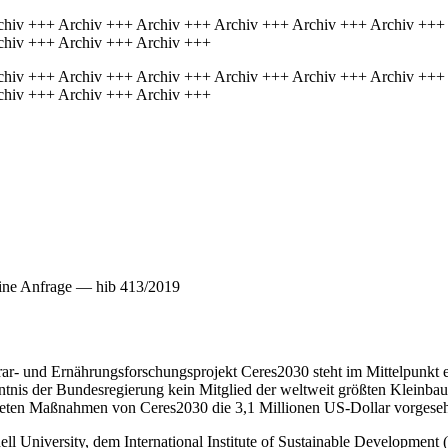
chiv +++ Archiv +++ Archiv +++ Archiv +++ Archiv +++ Archiv +++
chiv +++ Archiv +++ Archiv +++
chiv +++ Archiv +++ Archiv +++ Archiv +++ Archiv +++ Archiv +++
chiv +++ Archiv +++ Archiv +++
ine Anfrage — hib 413/2019
rar- und Ernährungsforschungsprojekt Ceres2030 steht im Mittelpunkt e
ntnis der Bundesregierung kein Mitglied der weltweit größten Kleinbau
nkreten Maßnahmen von Ceres2030 die 3,1 Millionen US-Dollar vorgeseh
l University, dem International Institute of Sustainable Development 