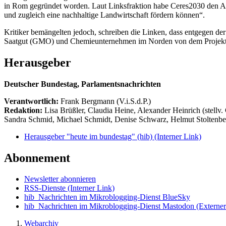
in Rom gegründet worden. Laut Linksfraktion habe Ceres2030 den Ans
und zugleich eine nachhaltige Landwirtschaft fördern können“.
Kritiker bemängelten jedoch, schreiben die Linken, dass entgegen der 
Saatgut (GMO) und Chemieunternehmen im Norden von dem Projekt pro
Herausgeber
Deutscher Bundestag, Parlamentsnachrichten
Verantwortlich:
Frank Bergmann (V.i.S.d.P.)
Redaktion:
Lisa Brüßler, Claudia Heine, Alexander Heinrich (stellv.
Sandra Schmid, Michael Schmidt, Denise Schwarz, Helmut Stoltenbe
Herausgeber "heute im bundestag" (hib)
(Interner Link)
Abonnement
Newsletter abonnieren
RSS-Dienste
(Interner Link)
hib_Nachrichten im Mikroblogging-Dienst BlueSky
hib_Nachrichten im Mikroblogging-Dienst Mastodon
(Externer
Webarchiv