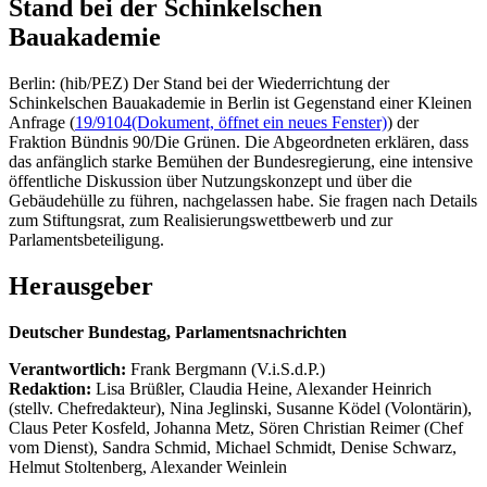
Stand bei der Schinkelschen
Bauakademie
Berlin: (hib/PEZ) Der Stand bei der Wiederrichtung der
Schinkelschen Bauakademie in Berlin ist Gegenstand einer Kleinen
Anfrage (
19/9104
(Dokument, öffnet ein neues Fenster)
) der
Fraktion Bündnis 90/Die Grünen. Die Abgeordneten erklären, dass
das anfänglich starke Bemühen der Bundesregierung, eine intensive
öffentliche Diskussion über Nutzungskonzept und über die
Gebäudehülle zu führen, nachgelassen habe. Sie fragen nach Details
zum Stiftungsrat, zum Realisierungswettbewerb und zur
Parlamentsbeteiligung.
Herausgeber
Deutscher Bundestag, Parlamentsnachrichten
Verantwortlich:
Frank Bergmann (V.i.S.d.P.)
Redaktion:
Lisa Brüßler, Claudia Heine, Alexander Heinrich
(stellv. Chefredakteur), Nina Jeglinski,
Susanne Ködel (Volontärin),
Claus Peter Kosfeld, Johanna Metz, Sören Christian Reimer (Chef
vom Dienst), Sandra Schmid, Michael Schmidt, Denise Schwarz,
Helmut Stoltenberg, Alexander Weinlein