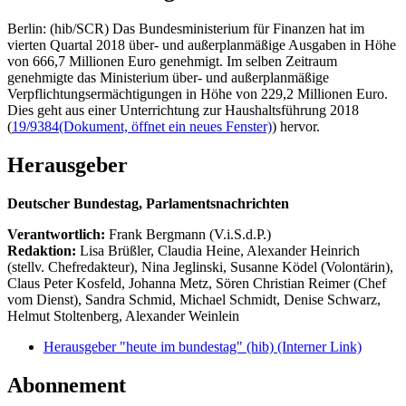
Berlin: (hib/SCR) Das Bundesministerium für Finanzen hat im
vierten Quartal 2018 über- und außerplanmäßige Ausgaben in Höhe
von 666,7 Millionen Euro genehmigt. Im selben Zeitraum
genehmigte das Ministerium über- und außerplanmäßige
Verpflichtungsermächtigungen in Höhe von 229,2 Millionen Euro.
Dies geht aus einer Unterrichtung zur Haushaltsführung 2018
(
19/9384
(Dokument, öffnet ein neues Fenster)
) hervor.
Herausgeber
Deutscher Bundestag, Parlamentsnachrichten
Verantwortlich:
Frank Bergmann (V.i.S.d.P.)
Redaktion:
Lisa Brüßler, Claudia Heine, Alexander Heinrich
(stellv. Chefredakteur), Nina Jeglinski,
Susanne Ködel (Volontärin),
Claus Peter Kosfeld, Johanna Metz, Sören Christian Reimer (Chef
vom Dienst), Sandra Schmid, Michael Schmidt, Denise Schwarz,
Helmut Stoltenberg, Alexander Weinlein
Herausgeber "heute im bundestag" (hib)
(Interner Link)
Abonnement