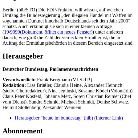
Berlin: (hib/STO) Die FDP-Fraktion will wissen, auf welchen
Umfang die Bundesregierung „den illegalen Handel mit Waffen im
sogenannten Darknet innerhalb Deutschlands seit dem Jahr 2000“
schätzt. Auch erkundigt sie sich in einer kleinen Anfrage
(
19/9099
(Dokument, öffnet ein neues Fenster)
) unter anderem
danach, wie groß die Zahl der verdeckten Ermittler ist, die im
Auftrag der Ermittlungsbehörden in diesem Bereich eingesetzt sind.
Herausgeber
Deutscher Bundestag, Parlamentsnachrichten
Verantwortlich:
Frank Bergmann (V.i.S.d.P.)
Redaktion:
Lisa Brüßler, Claudia Heine, Alexander Heinrich
(stellv. Chefredakteur), Nina Jeglinski,
Susanne Ködel (Volontärin),
Claus Peter Kosfeld, Johanna Metz, Sören Christian Reimer (Chef
vom Dienst), Sandra Schmid, Michael Schmidt, Denise Schwarz,
Helmut Stoltenberg, Alexander Weinlein
Herausgeber "heute im bundestag" (hib)
(Interner Link)
Abonnement