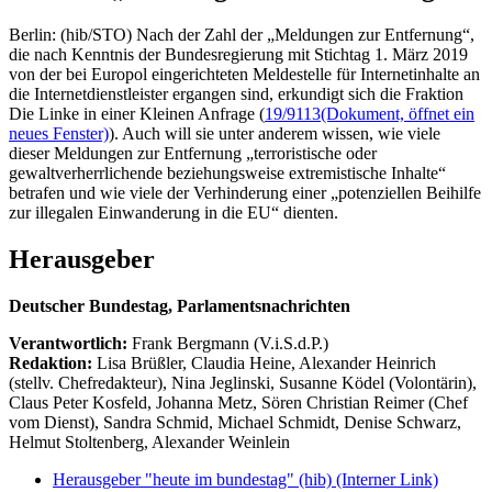
Berlin: (hib/STO) Nach der Zahl der „Meldungen zur Entfernung“,
die nach Kenntnis der Bundesregierung mit Stichtag 1. März 2019
von der bei Europol eingerichteten Meldestelle für Internetinhalte an
die Internetdienstleister ergangen sind, erkundigt sich die Fraktion
Die Linke in einer Kleinen Anfrage (
19/9113
(Dokument, öffnet ein
neues Fenster)
). Auch will sie unter anderem wissen, wie viele
dieser Meldungen zur Entfernung „terroristische oder
gewaltverherrlichende beziehungsweise extremistische Inhalte“
betrafen und wie viele der Verhinderung einer „potenziellen Beihilfe
zur illegalen Einwanderung in die EU“ dienten.
Herausgeber
Deutscher Bundestag, Parlamentsnachrichten
Verantwortlich:
Frank Bergmann (V.i.S.d.P.)
Redaktion:
Lisa Brüßler, Claudia Heine, Alexander Heinrich
(stellv. Chefredakteur), Nina Jeglinski,
Susanne Ködel (Volontärin),
Claus Peter Kosfeld, Johanna Metz, Sören Christian Reimer (Chef
vom Dienst), Sandra Schmid, Michael Schmidt, Denise Schwarz,
Helmut Stoltenberg, Alexander Weinlein
Herausgeber "heute im bundestag" (hib)
(Interner Link)