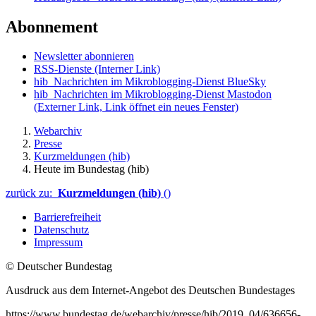
Abonnement
Newsletter abonnieren
RSS-Dienste
(Interner Link)
hib_Nachrichten im Mikroblogging-Dienst BlueSky
hib_Nachrichten im Mikroblogging-Dienst Mastodon
(Externer Link, Link öffnet ein neues Fenster)
Webarchiv
Presse
Kurzmeldungen (hib)
Heute im Bundestag (hib)
zurück zu:
Kurzmeldungen (hib)
()
Barrierefreiheit
Datenschutz
Impressum
© Deutscher Bundestag
Ausdruck aus dem Internet-Angebot des Deutschen Bundestages
https://www.bundestag.de/webarchiv/presse/hib/2019_04/636656-