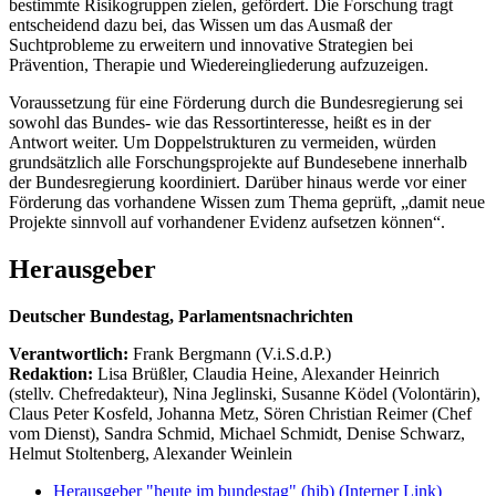
bestimmte Risikogruppen zielen, gefördert. Die Forschung tragt
entscheidend dazu bei, das Wissen um das Ausmaß der
Suchtprobleme zu erweitern und innovative Strategien bei
Prävention, Therapie und Wiedereingliederung aufzuzeigen.
Voraussetzung für eine Förderung durch die Bundesregierung sei
sowohl das Bundes- wie das Ressortinteresse, heißt es in der
Antwort weiter. Um Doppelstrukturen zu vermeiden, würden
grundsätzlich alle Forschungsprojekte auf Bundesebene innerhalb
der Bundesregierung koordiniert. Darüber hinaus werde vor einer
Förderung das vorhandene Wissen zum Thema geprüft, „damit neue
Projekte sinnvoll auf vorhandener Evidenz aufsetzen können“.
Herausgeber
Deutscher Bundestag, Parlamentsnachrichten
Verantwortlich:
Frank Bergmann (V.i.S.d.P.)
Redaktion:
Lisa Brüßler, Claudia Heine, Alexander Heinrich
(stellv. Chefredakteur), Nina Jeglinski,
Susanne Ködel (Volontärin),
Claus Peter Kosfeld, Johanna Metz, Sören Christian Reimer (Chef
vom Dienst), Sandra Schmid, Michael Schmidt, Denise Schwarz,
Helmut Stoltenberg, Alexander Weinlein
Herausgeber "heute im bundestag" (hib)
(Interner Link)