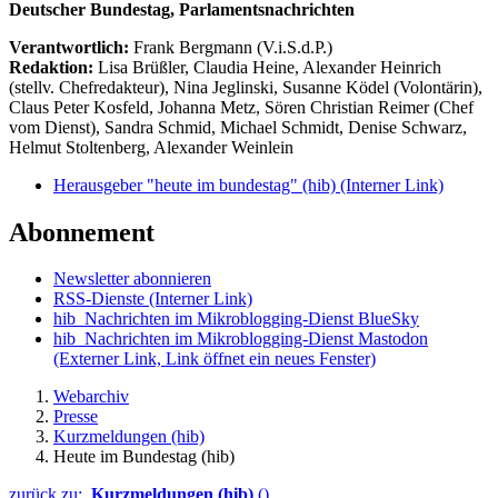
Deutscher Bundestag, Parlamentsnachrichten
Verantwortlich:
Frank Bergmann (V.i.S.d.P.)
Redaktion:
Lisa Brüßler, Claudia Heine, Alexander Heinrich
(stellv. Chefredakteur), Nina Jeglinski,
Susanne Ködel (Volontärin),
Claus Peter Kosfeld, Johanna Metz, Sören Christian Reimer (Chef
vom Dienst), Sandra Schmid, Michael Schmidt, Denise Schwarz,
Helmut Stoltenberg, Alexander Weinlein
Herausgeber "heute im bundestag" (hib)
(Interner Link)
Abonnement
Newsletter abonnieren
RSS-Dienste
(Interner Link)
hib_Nachrichten im Mikroblogging-Dienst BlueSky
hib_Nachrichten im Mikroblogging-Dienst Mastodon
(Externer Link, Link öffnet ein neues Fenster)
Webarchiv
Presse
Kurzmeldungen (hib)
Heute im Bundestag (hib)
zurück zu:
Kurzmeldungen (hib)
()