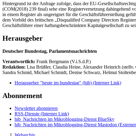
Hintergrund ist der Anfrage zufolge, dass der EU-Gesellschaftsrech
(COM(2018) 239 final) sehe eine Registervernetzung dahingehend vor,
in einem Register als ungeeignet für die Geschäftsführerstellung gefüh
dem Vorbild des britischen „Disqualified Company Directors Register“
Geschäftsführer einer haftungsbeschränkten Kapitalgesellschaft zu sei
Herausgeber
Deutscher Bundestag, Parlamentsnachrichten
Verantwortlich:
Frank Bergmann (V.i.S.d.P.)
Redaktion:
Lisa Brüßler, Claudia Heine, Alexander Heinrich (stellv.
Sandra Schmid, Michael Schmidt, Denise Schwarz, Helmut Stoltenbe
Herausgeber "heute im bundestag" (hib)
(Interner Link)
Abonnement
Newsletter abonnieren
RSS-Dienste
(Interner Link)
hib_Nachrichten im Mikroblogging-Dienst BlueSky
hib_Nachrichten im Mikroblogging-Dienst Mastodon
(Externer
Webarchiv